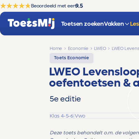
9.5
Beoordeeld met een
Toetsen zoeken
Vakken
Le
Home
Economie
LWEO
LWEO Levens
Toets Economie
LWEO Levensloo
oefentoetsen & 
5e editie
Klas 4-5-6
|
Vwo
Deze toets behandelt o.m. de volge