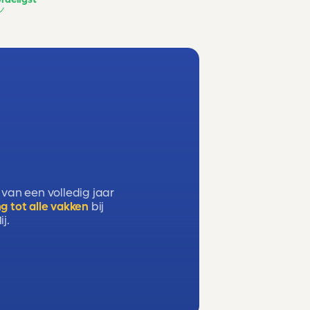
 van een volledig jaar
g tot alle vakken
bij
j.