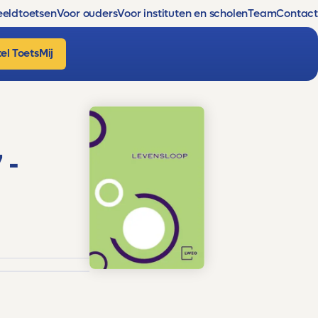
eldtoetsen
Voor ouders
Voor instituten en scholen
Team
Contact
el ToetsMij
 -