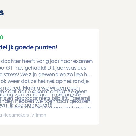
s
10
delijk goede punten!
 dochter heeft vorig jaar haar examen
-GT niet gehaald! Dit jaar was dus
a stress! We zijn gewend en zo liep het
ok weer dat ze het net op het randje
k net red. Maarja we wilden geen
denk dat dat o.a komt omdat ze geen
aling van vorig jaar! In de laatste
r is en daardoor niets bijblijft. Toetsmij
nden hebben we toen toch gekozen
oen. Ik zeg aanrader!!!!
 toetsmij. Sceptisch maar toch wel te
beren. En nu is ze gewoon geslaagd
a Ploegmakers , Vlijmen
hoge punten!!!!!