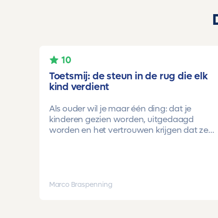
10
Toetsmij: de steun in de rug die elk
kind verdient
Als ouder wil je maar één ding: dat je
kinderen gezien worden, uitgedaagd
worden en het vertrouwen krijgen dat ze
méér kunnen dan ze zelf soms denken.
Voor ons is Toetsmij daarin een
gamechanger geweest.
Onze oudste dochter begon ooit op
Marco Braspenning
mavo-kader. Een lieve, slimme meid, maar
soms onzeker en zoekend naar structuur.
Dankzij de toetsen van Toetsmij.....helder,