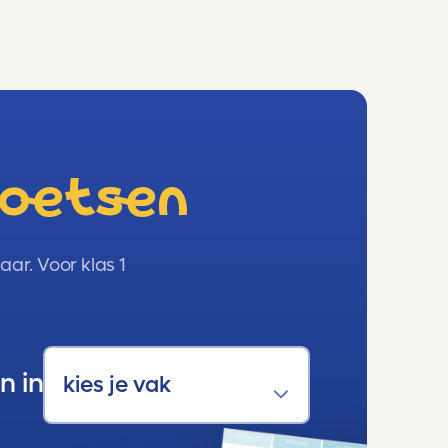
toetsen
ar. Voor klas 1
n in