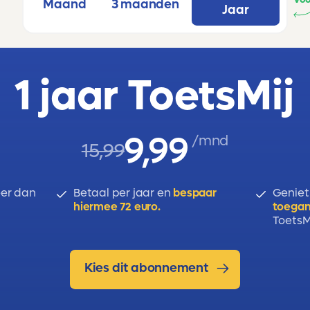
Maand
3 maanden
Jaar
1 jaar ToetsMij
9,99
/mnd
15,99
er dan
Betaal per jaar en
bespaar
Geniet
hiermee 72 euro.
toegan
ToetsMi
Kies dit abonnement