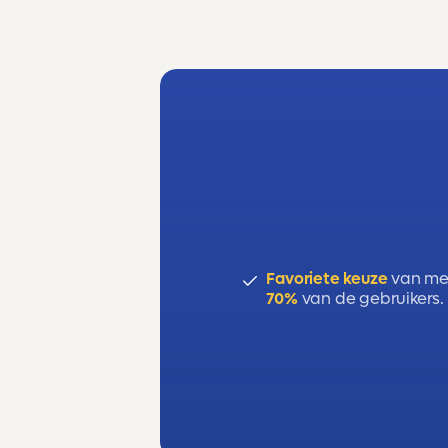
Favoriete keuze
van me
70%
van de gebruikers.