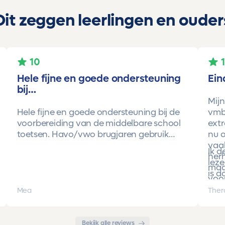
Dit zeggen leerlingen en ouder
10
Hele fijne en goede ondersteuning
Ein
bij…
Mijn
Hele fijne en goede ondersteuning bij de
vmbo
voorbereiding van de middelbare school
extr
toetsen. Havo/vwo brugjaren gebruik
nu o
gemaakt van Toetsmij. Realistische
vaa
Ik 
toetsen. Vraag en antwoorden zijn top.
herh
leze
Cijfers zijn omhoog gegaan maar ook het
maa
is d
begrip van de stof en hoe een toets is
voor
opgebouwd. Goede snelle communicatie
pro
Mea
Ther
met de organisatie. Kortom een
met 
aanrader!!!
Bekijk alle reviews