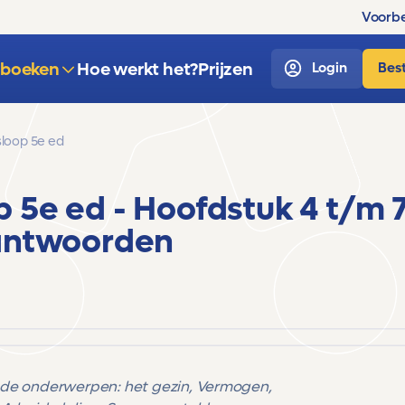
Voorbe
sboeken
Hoe werkt het?
Prijzen
Login
Best
loop 5e ed
p 5e ed
- Hoofdstuk 4 t/m 7
antwoorden
nde onderwerpen: het gezin, Vermogen,