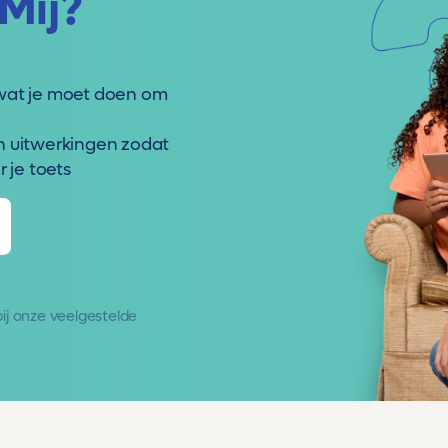
Mij?
wat je moet doen om
n uitwerkingen zodat
 je toets
 bij onze
veelgestelde