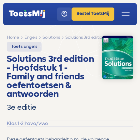
Bestel ToetsMij
Home
Engels
Solutions
Solutions 3rd edition
Toets Engels
Solutions 3rd edition
- Hoofdstuk 1 -
Family and friends
oefentoetsen &
antwoorden
3e editie
Klas 1-2
|
havo/vwo
Deze oefentoets behandelt o.m. de volgende