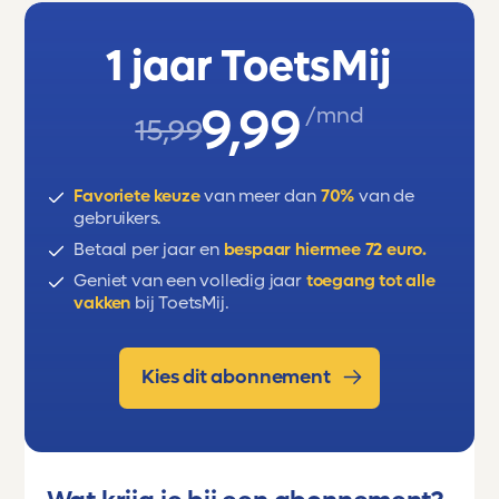
possessive, have got, present simple tense,
plural.
1 jaar ToetsMij
9,99
/mnd
15,99
Favoriete keuze
van meer dan
70%
van de
gebruikers.
Betaal per jaar en
bespaar hiermee 72 euro.
Geniet van een volledig jaar
toegang tot alle
vakken
bij ToetsMij.
Kies dit abonnement