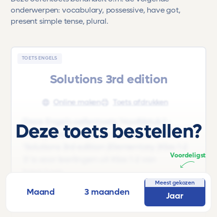
onderwerpen: vocabulary, possessive, have got,
present simple tense, plural.
TOETS ENGELS
Solutions 3rd edition
Online maken
Toets afdrukken
Deze Engels oefentoets 'Hoofdstuk 1 -
Deze toets bestellen?
Family and friends' uit het lesboek
'Solutions 3rd edition |Elementary |Klas 1-2
Voordeligst
3' is voor leerlingen uit Klas 1-2 van
havo/vwo.
Meest gekozen
Maand
3 maanden
Deze oefentoets behandelt o.m. de
Jaar
volgende onderwerpen: vocabulary,