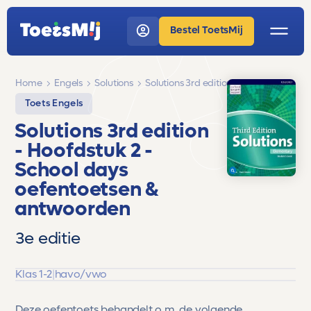
Bestel ToetsMij
Home
Engels
Solutions
Solutions 3rd edition
Toets Engels
Solutions 3rd edition
- Hoofdstuk 2 -
School days
oefentoetsen &
antwoorden
3e editie
Klas 1-2
|
havo/vwo
Deze oefentoets behandelt o.m. de volgende