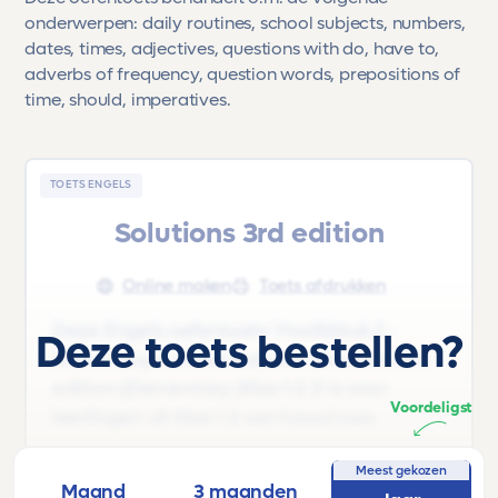
onderwerpen: daily routines, school subjects, numbers,
dates, times, adjectives, questions with do, have to,
adverbs of frequency, question words, prepositions of
time, should, imperatives.
TOETS ENGELS
Solutions 3rd edition
Online maken
Toets afdrukken
Deze Engels oefentoets 'Hoofdstuk 2 -
Deze toets bestellen?
School days' uit het lesboek 'Solutions 3rd
edition |Elementary |Klas 1-2 3' is voor
Voordeligst
leerlingen uit Klas 1-2 van havo/vwo.
Deze oefentoets behandelt o.m. de
Meest gekozen
Maand
3 maanden
volgende onderwerpen: daily routines,