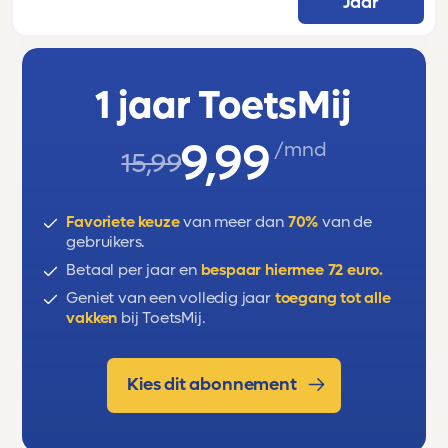
Jaar
school subjects, numbers, dates, times,
adjectives, questions with do, have to,
adverbs of frequency, question words,
1 jaar ToetsMij
prepositions of time, should, imperatives.
9,99
/mnd
15,99
Favoriete keuze
van meer dan
70%
van de
gebruikers.
Betaal per jaar en
bespaar hiermee 72 euro.
Geniet van een volledig jaar
toegang tot alle
vakken
bij ToetsMij.
Kies dit abonnement