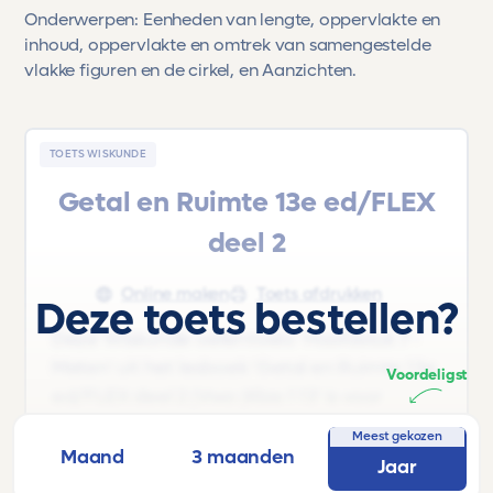
Onderwerpen: Eenheden van lengte, oppervlakte en
inhoud, oppervlakte en omtrek van samengestelde
vlakke figuren en de cirkel, en Aanzichten.
TOETS WISKUNDE
Getal en Ruimte 13e ed/FLEX
deel 2
Online maken
Toets afdrukken
Deze toets bestellen?
Deze Wiskunde oefentoets 'Hoofdstuk 7 -
Meten' uit het lesboek 'Getal en Ruimte 13e
Voordeligst
ed/FLEX deel 2 |Vwo |Klas 1 13' is voor
leerlingen uit Klas 1 van Vwo.
Meest gekozen
Maand
3 maanden
Jaar
Onderwerpen: Eenheden van lengte,