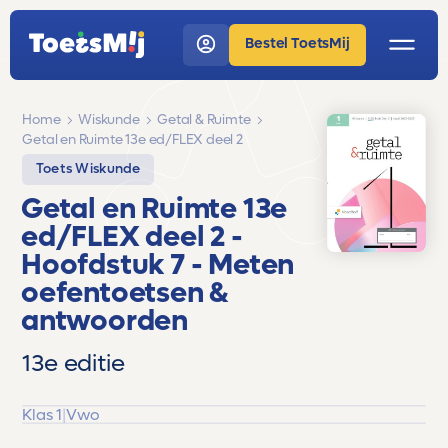
Bestel ToetsMij
Home
Wiskunde
Getal & Ruimte
Getal en Ruimte 13e ed/FLEX deel 2
Toets Wiskunde
Getal en Ruimte 13e
ed/FLEX deel 2
-
Hoofdstuk 7 - Meten
oefentoetsen &
antwoorden
13e editie
Klas 1
|
Vwo