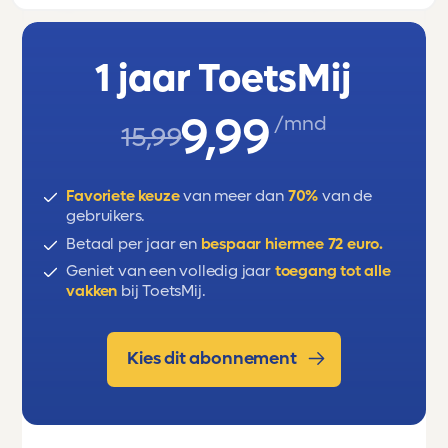
oppervlakte en inhoud, oppervlakte en
omtrek van samengestelde vlakke figuren
en de cirkel, en Aanzichten.
1 jaar ToetsMij
9,99
/mnd
15,99
Favoriete keuze
van meer dan
70%
van de
gebruikers.
Betaal per jaar en
bespaar hiermee 72 euro.
Geniet van een volledig jaar
toegang tot alle
vakken
bij ToetsMij.
Kies dit abonnement