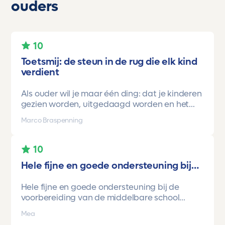
ouders
10
Toetsmij: de steun in de rug die elk kind
verdient
Als ouder wil je maar één ding: dat je kinderen
gezien worden, uitgedaagd worden en het
vertrouwen krijgen dat ze méér kunnen dan ze
Marco Braspenning
zelf soms denken. Voor ons is Toetsmij daarin
een gamechanger geweest.
10
Onze oudste dochter begon ooit op mavo-
Hele fijne en goede ondersteuning bij…
kader. Een lieve, slimme meid, maar soms
onzeker en zoekend naar structuur. Dankzij de
Hele fijne en goede ondersteuning bij de
toetsen van Toetsmij.....helder, betrouwbaar,
voorbereiding van de middelbare school
precies op niveau en altijd met ruimte om te
toetsen. Havo/vwo brugjaren gebruik
groeien kreeg ze stap voor stap het
Mea
gemaakt van Toetsmij. Realistische toetsen.
vertrouwen dat ze het wél kon.