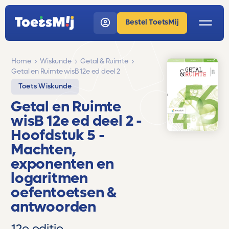
Bestel ToetsMij
Home
Wiskunde
Getal & Ruimte
Getal en Ruimte wisB 12e ed deel 2
Toets Wiskunde
Getal en Ruimte
wisB 12e ed deel 2
-
Hoofdstuk 5 -
Machten,
exponenten en
logaritmen
oefentoetsen &
antwoorden