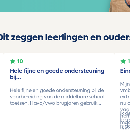
Dit zeggen leerlingen en ouder
10
Hele fijne en goede ondersteuning
Ein
bij…
Mijn
Hele fijne en goede ondersteuning bij de
vmbo
voorbereiding van de middelbare school
extr
toetsen. Havo/vwo brugjaren gebruik
nu o
gemaakt van Toetsmij. Realistische
vaa
Ik 
toetsen. Vraag en antwoorden zijn top.
herh
leze
Cijfers zijn omhoog gegaan maar ook het
maa
is d
begrip van de stof en hoe een toets is
voor