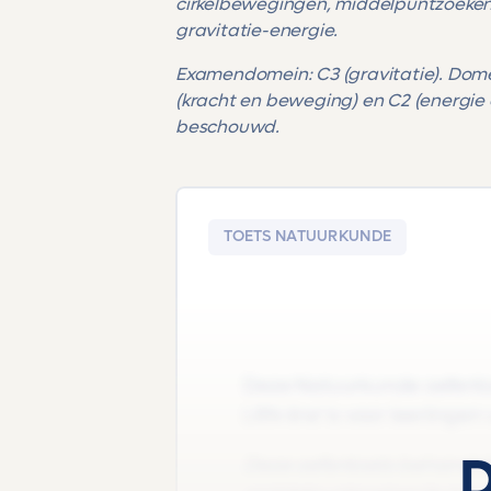
cirkelbewegingen, middelpuntzoekend
gravitatie-energie.
Examendomein: C3 (gravitatie). Dom
(kracht en beweging) en C2 (energie 
beschouwd.
TOETS NATUURKUNDE
Deze Natuurkunde oefentoet
LRN-line' is voor leerlingen
D
Deze oefentoets behandel