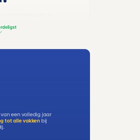
t en beweging) en C2
rdeligst
 van een volledig jaar
g tot alle vakken
bij
j.