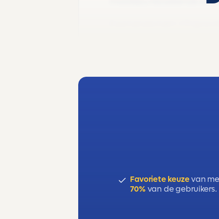
middelpuntzoekende kracht,
Examendomein: C3 (gravita
(energie en wisselwerking
Favoriete keuze
van me
70%
van de gebruikers.