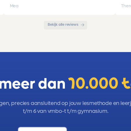
opgebouwd. Goede snelle communicatie
pro
Mea
Ther
met de organisatie. Kortom een
met 
aanrader!!!
Bekijk alle reviews
 meer dan
10.000 
gen, precies aansluitend op jouw lesmethode en leerja
t/m 6 van vmbo-t t/m gymnasium.