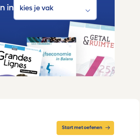
n in
Start met oefenen