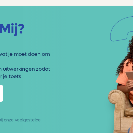
Mij?
wat je moet doen om
n uitwerkingen zodat
 je toets
 bij onze
veelgestelde