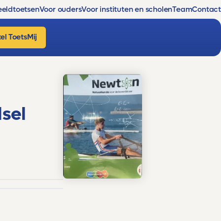
eldtoetsen
Voor ouders
Voor instituten en scholen
Team
Contact
el ToetsMij
lsel