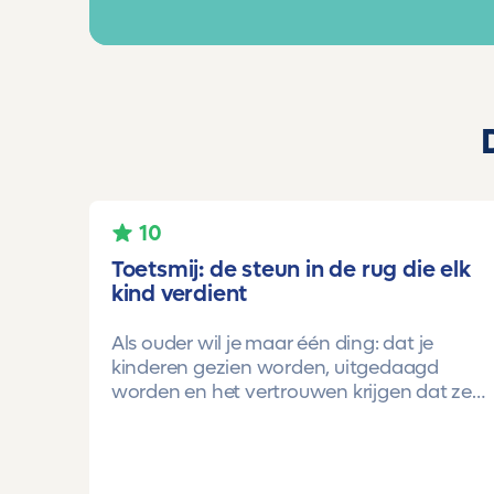
10
Toetsmij: de steun in de rug die elk
kind verdient
Als ouder wil je maar één ding: dat je
kinderen gezien worden, uitgedaagd
worden en het vertrouwen krijgen dat ze
méér kunnen dan ze zelf soms denken.
Voor ons is Toetsmij daarin een
gamechanger geweest.