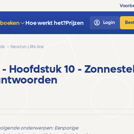
Voorbe
sboeken
Hoe werkt het?
Prijzen
Login
Best
nde
Newton LRN-line
e
- Hoofdstuk 10 - Zonneste
antwoorden
volgende onderwerpen: Eenparige