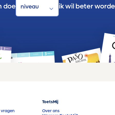
n doe
ik wil beter worde
ToetsMij
 vragen
Over ons