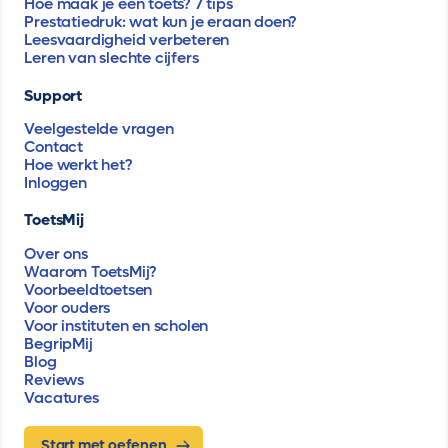
Hoe maak je een toets? 7 tips
Prestatiedruk: wat kun je eraan doen?
Leesvaardigheid verbeteren
Leren van slechte cijfers
Support
Veelgestelde vragen
Contact
Hoe werkt het?
Inloggen
ToetsMij
Over ons
Waarom ToetsMij?
Voorbeeldtoetsen
Voor ouders
Voor instituten en scholen
BegripMij
Blog
Reviews
Vacatures
Start met oefenen