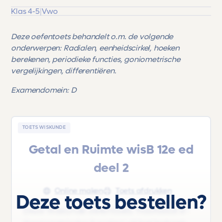
Klas 4-5
|
Vwo
Deze oefentoets behandelt o.m. de volgende
onderwerpen: Radialen, eenheidscirkel, hoeken
berekenen, periodieke functies, goniometrische
vergelijkingen, differentiëren.
Examendomein: D
TOETS WISKUNDE
Getal en Ruimte wisB 12e ed
deel 2
Online maken
Toets afdrukken
Deze toets bestellen?
Deze Wiskunde oefentoets 'Hoofdstuk 8 -