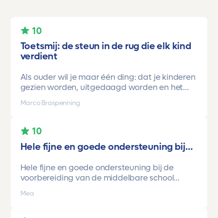
10
Toetsmij: de steun in de rug die elk kind
verdient
Als ouder wil je maar één ding: dat je kinderen
gezien worden, uitgedaagd worden en het
vertrouwen krijgen dat ze méér kunnen dan ze
Marco Braspenning
zelf soms denken. Voor ons is Toetsmij daarin
een gamechanger geweest.
10
Onze oudste dochter begon ooit op mavo-
Hele fijne en goede ondersteuning bij…
kader. Een lieve, slimme meid, maar soms
onzeker en zoekend naar structuur. Dankzij de
Hele fijne en goede ondersteuning bij de
toetsen van Toetsmij.....helder, betrouwbaar,
voorbereiding van de middelbare school
precies op niveau en altijd met ruimte om te
toetsen. Havo/vwo brugjaren gebruik
groeien kreeg ze stap voor stap het
Mea
gemaakt van Toetsmij. Realistische toetsen.
vertrouwen dat ze het wél kon.
Vraag en antwoorden zijn top. Cijfers zijn
En hoe.