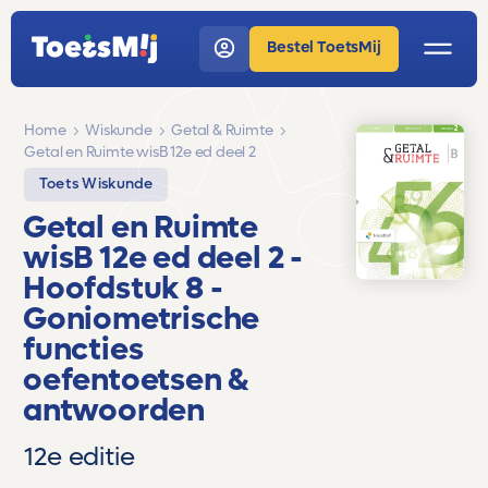
Bestel ToetsMij
Home
Wiskunde
Getal & Ruimte
Getal en Ruimte wisB 12e ed deel 2
Toets Wiskunde
Getal en Ruimte
wisB 12e ed deel 2
-
Hoofdstuk 8 -
Goniometrische
functies
oefentoetsen &
antwoorden
12e editie