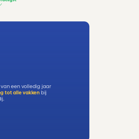
 van een volledig jaar
g tot alle vakken
bij
j.