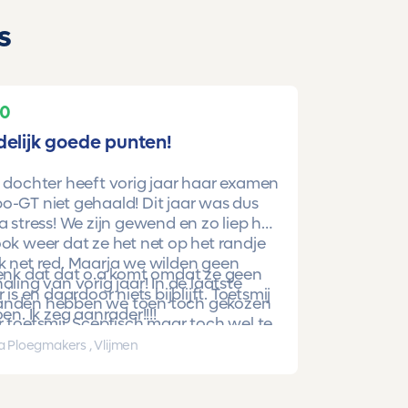
s
10
delijk goede punten!
 dochter heeft vorig jaar haar examen
-GT niet gehaald! Dit jaar was dus
a stress! We zijn gewend en zo liep het
ok weer dat ze het net op het randje
k net red. Maarja we wilden geen
denk dat dat o.a komt omdat ze geen
aling van vorig jaar! In de laatste
r is en daardoor niets bijblijft. Toetsmij
nden hebben we toen toch gekozen
oen. Ik zeg aanrader!!!!
 toetsmij. Sceptisch maar toch wel te
beren. En nu is ze gewoon geslaagd
a Ploegmakers , Vlijmen
hoge punten!!!!!