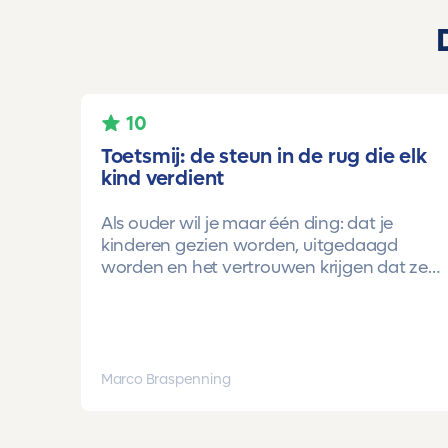
10
Toetsmij: de steun in de rug die elk
kind verdient
Als ouder wil je maar één ding: dat je
kinderen gezien worden, uitgedaagd
worden en het vertrouwen krijgen dat ze
méér kunnen dan ze zelf soms denken.
Voor ons is Toetsmij daarin een
gamechanger geweest.
Onze oudste dochter begon ooit op
Marco Braspenning
mavo-kader. Een lieve, slimme meid, maar
soms onzeker en zoekend naar structuur.
Dankzij de toetsen van Toetsmij.....helder,