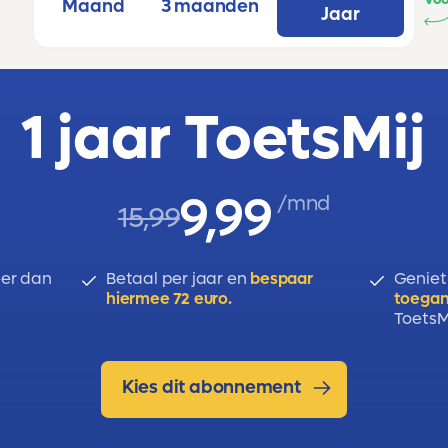
Maand
3 maanden
Jaar
1 jaar ToetsMij
9,99
/mnd
15,99
er dan
Betaal per jaar en
bespaar
Geniet
hiermee 72 euro.
toegan
ToetsMi
Kies dit abonnement