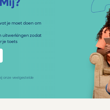
Mij?
wat je moet doen om
n uitwerkingen zodat
 je toets
 bij onze
veelgestelde