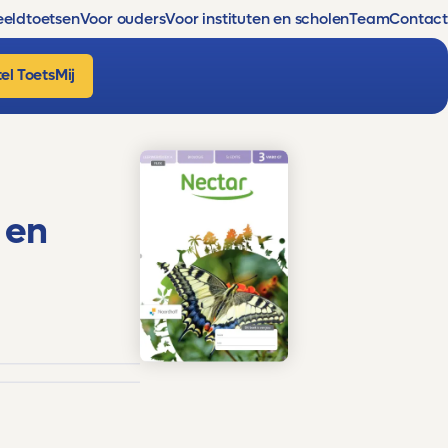
eldtoetsen
Voor ouders
Voor instituten en scholen
Team
Contact
el ToetsMij
 en