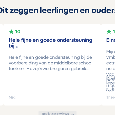
Dit zeggen leerlingen en ouder
10
Hele fijne en goede ondersteuning
Ein
bij…
Mijn
Hele fijne en goede ondersteuning bij de
vmbo
voorbereiding van de middelbare school
extr
toetsen. Havo/vwo brugjaren gebruik
nu o
gemaakt van Toetsmij. Realistische
vaa
Ik 
toetsen. Vraag en antwoorden zijn top.
herh
leze
Cijfers zijn omhoog gegaan maar ook het
maa
is d
begrip van de stof en hoe een toets is
voor
opgebouwd. Goede snelle communicatie
pro
Mea
Ther
met de organisatie. Kortom een
met 
aanrader!!!
Bekijk alle reviews