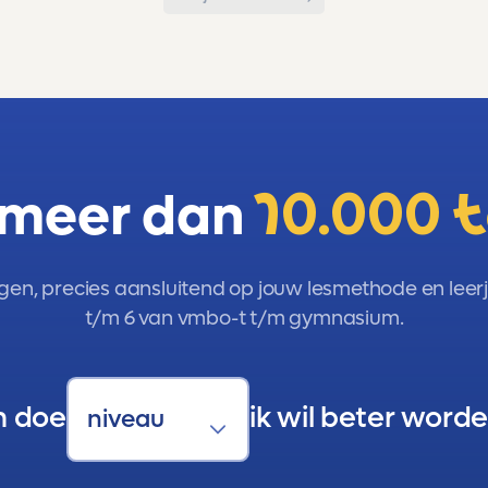
 meer dan
10.000 
gen, precies aansluitend op jouw lesmethode en leerja
t/m 6 van vmbo-t t/m gymnasium.
n doe
ik wil beter worde