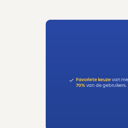
Favoriete keuze
van me
70%
van de gebruikers.