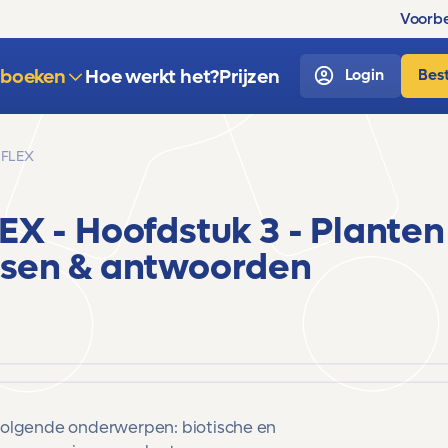
Voorbe
sboeken
Hoe werkt het?
Prijzen
Login
Best
 FLEX
LEX
- Hoofdstuk 3 - Planten
sen & antwoorden
volgende onderwerpen: b
iotische en