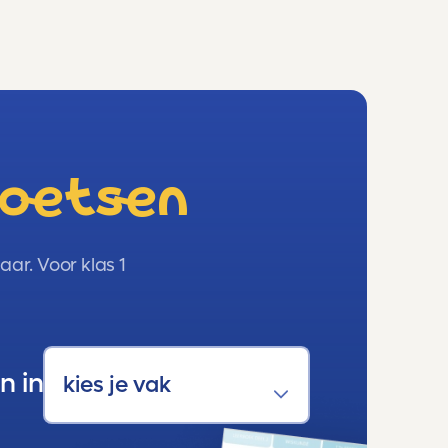
toetsen
ar. Voor klas 1
n in