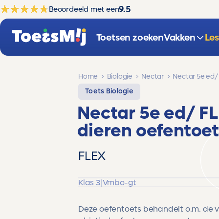
9.5
Beoordeeld met een
Toetsen zoeken
Vakken
Le
Home
Biologie
Nectar
Nectar 5e ed/
Toets Biologie
Nectar 5e ed/ F
dieren
oefentoet
FLEX
Klas 3
|
Vmbo-gt
Deze oefentoets behandelt o.m. de 