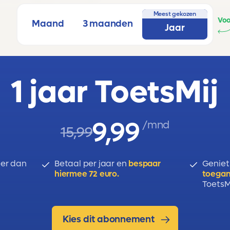
ssures – dieren bewegen
Meest gekozen
Voo
Maand
3 maanden
Jaar
1 jaar ToetsMij
9,99
/mnd
15,99
er dan
Betaal per jaar en
bespaar
Geniet
hiermee 72 euro.
toegan
ToetsMi
Kies dit abonnement