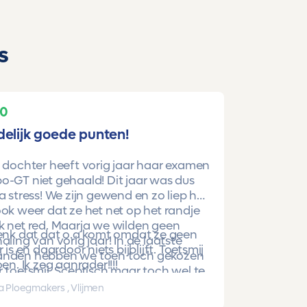
s
10
delijk goede punten!
 dochter heeft vorig jaar haar examen
-GT niet gehaald! Dit jaar was dus
a stress! We zijn gewend en zo liep het
ok weer dat ze het net op het randje
k net red. Maarja we wilden geen
denk dat dat o.a komt omdat ze geen
aling van vorig jaar! In de laatste
r is en daardoor niets bijblijft. Toetsmij
nden hebben we toen toch gekozen
oen. Ik zeg aanrader!!!!
 toetsmij. Sceptisch maar toch wel te
beren. En nu is ze gewoon geslaagd
a Ploegmakers , Vlijmen
hoge punten!!!!!