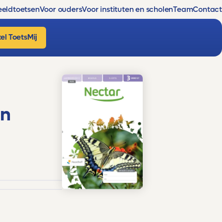
eldtoetsen
Voor ouders
Voor instituten en scholen
Team
Contact
el ToetsMij
en