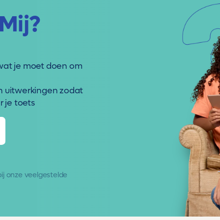
Mij?
wat je moet doen om
n uitwerkingen zodat
 je toets
 bij onze
veelgestelde