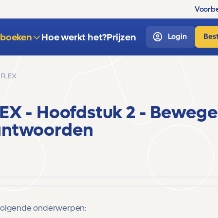
Voorbe
sboeken
Hoe werkt het?
Prijzen
Login
Best
 FLEX
LEX
- Hoofdstuk 2 - Beweg
antwoorden
 volgende onderwerpen: