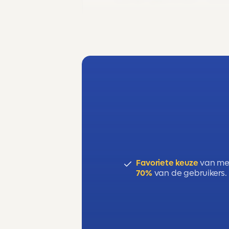
soorten gewrichten – ble
Favoriete keuze
van me
70%
van de gebruikers.