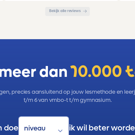
aanrader!!!
Bekijk alle reviews
 meer dan
10.000 
gen, precies aansluitend op jouw lesmethode en leerja
t/m 6 van vmbo-t t/m gymnasium.
n doe
ik wil beter worde