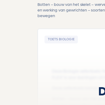
Botten – bouw van het skelet – wer
en werking van gewrichten – soorten
bewegen
TOETS BIOLOGIE
Deze Biologie oefentoets '
FLEX' is voor leerlingen ui
D
Deze oefentoets behandel
Botten – bouw van het ske