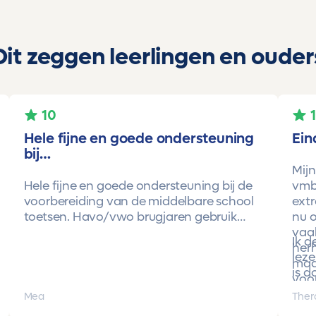
Dit zeggen leerlingen en ouder
10
Hele fijne en goede ondersteuning
Ein
bij…
Mijn
Hele fijne en goede ondersteuning bij de
vmbo
voorbereiding van de middelbare school
extr
toetsen. Havo/vwo brugjaren gebruik
nu o
gemaakt van Toetsmij. Realistische
vaa
Ik 
toetsen. Vraag en antwoorden zijn top.
herh
leze
Cijfers zijn omhoog gegaan maar ook het
maa
is d
begrip van de stof en hoe een toets is
voor
opgebouwd. Goede snelle communicatie
pro
Mea
Ther
met de organisatie. Kortom een
met 