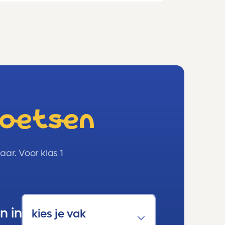
toetsen
ar. Voor klas 1
n in