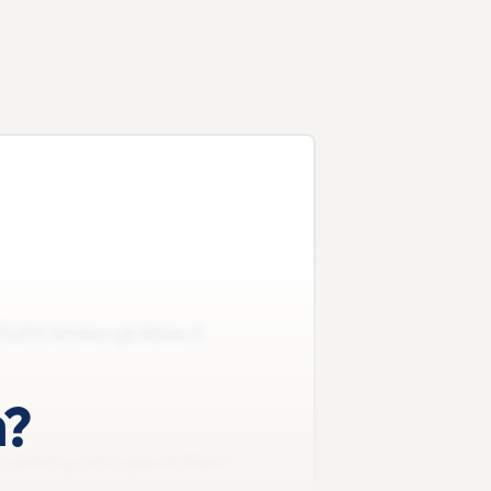
 FLEX |Vmbo-gt |Klas 3
n?
 werking van gewrichten –