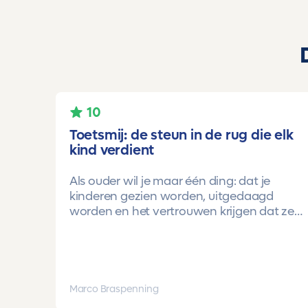
10
Toetsmij: de steun in de rug die elk
kind verdient
Als ouder wil je maar één ding: dat je
kinderen gezien worden, uitgedaagd
worden en het vertrouwen krijgen dat ze
méér kunnen dan ze zelf soms denken.
Voor ons is Toetsmij daarin een
gamechanger geweest.
Onze oudste dochter begon ooit op
Marco Braspenning
mavo-kader. Een lieve, slimme meid, maar