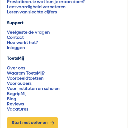
Prestatiedruk: wat kun je eraan doen?
Leesvaardigheid verbeteren
Leren van slechte cijfers
Support
Veelgestelde vragen
Contact
Hoe werkt het?
Inloggen
ToetsMij
Over ons
Waarom ToetsMij?
Voorbeeldtoetsen
Voor ouders
Voor instituten en scholen
BegripMij
Blog
Reviews
Vacatures
Start met oefenen