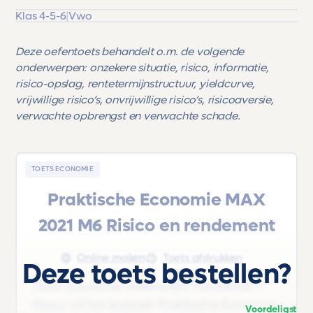
Klas 4-5-6
|
Vwo
Deze oefentoets behandelt o.m. de volgende
onderwerpen: onzekere situatie, risico, informatie,
risico-opslag, rentetermijnstructuur, yieldcurve,
vrijwillige risico’s, onvrijwillige risico’s, risicoaversie,
verwachte opbrengst en verwachte schade.
TOETS ECONOMIE
Praktische Economie MAX
2021 M6 Risico en rendement
Online maken
Toets afdrukken
Deze toets bestellen?
Deze Economie oefentoets 'Hoofdstuk 1 -
Risico' uit het lesboek 'Praktische Economie
Voordeligst