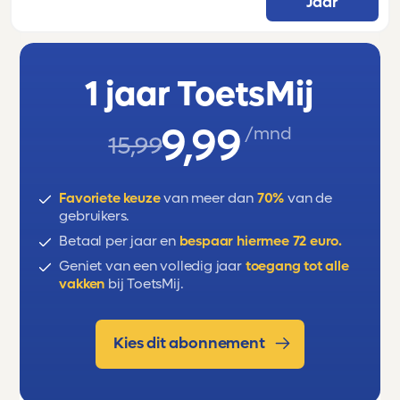
Jaar
friends, snacks, countable/uncountable
nouns, quantifiers, past continuous and
past simple, symptoms and illnesses, health
1 jaar ToetsMij
and illness, phrasal verbs.
9,99
/mnd
15,99
Favoriete keuze
van meer dan
70%
van de
gebruikers.
Betaal per jaar en
bespaar hiermee 72 euro.
Geniet van een volledig jaar
toegang tot alle
vakken
bij ToetsMij.
Kies dit abonnement