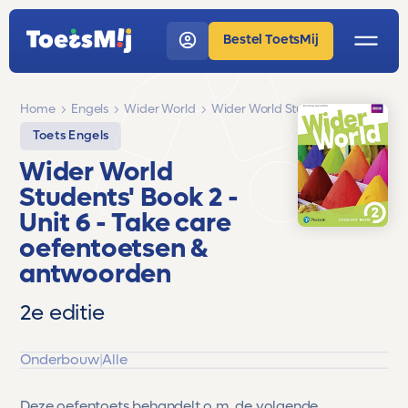
Bestel ToetsMij
Home
Engels
Wider World
Wider World Students' Book 2
Toets Engels
Wider World
Students' Book 2
-
Unit 6 - Take care
oefentoetsen &
antwoorden
2e editie
Onderbouw
|
Alle
Deze oefentoets behandelt o.m. de volgende