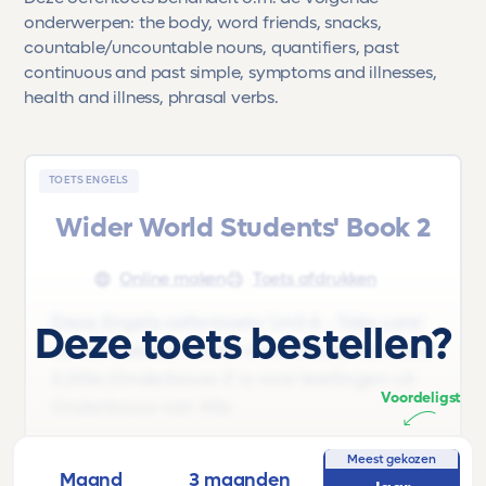
onderwerpen: the body, word friends, snacks,
countable/uncountable nouns, quantifiers, past
continuous and past simple, symptoms and illnesses,
health and illness, phrasal verbs.
TOETS ENGELS
Wider World Students' Book 2
Online maken
Toets afdrukken
Deze Engels oefentoets 'Unit 6 - Take care'
Deze toets bestellen?
uit het lesboek 'Wider World Students' Book
2 |Alle |Onderbouw 2' is voor leerlingen uit
Voordeligst
Onderbouw van Alle.
Deze oefentoets behandelt o.m. de
Meest gekozen
Maand
3 maanden
volgende onderwerpen: the body, word