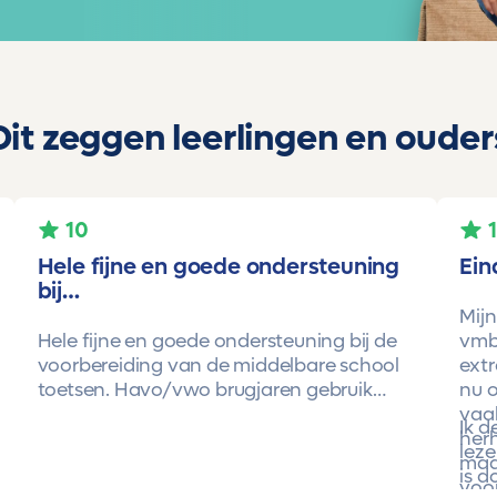
Dit zeggen leerlingen en ouder
10
Hele fijne en goede ondersteuning
Ein
bij…
Mijn
Hele fijne en goede ondersteuning bij de
vmbo
voorbereiding van de middelbare school
extr
toetsen. Havo/vwo brugjaren gebruik
nu o
gemaakt van Toetsmij. Realistische
vaa
Ik 
toetsen. Vraag en antwoorden zijn top.
herh
leze
Cijfers zijn omhoog gegaan maar ook het
maa
is d
begrip van de stof en hoe een toets is
voor