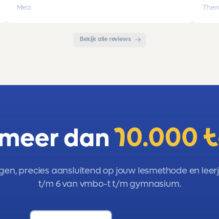
opgebouwd. Goede snelle communicatie
pro
Mea
Ther
met de organisatie. Kortom een
met 
aanrader!!!
Bekijk alle reviews
 meer dan
10.000 
gen, precies aansluitend op jouw lesmethode en leerja
t/m 6 van vmbo-t t/m gymnasium.