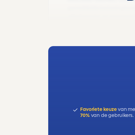
gemiddelde belastingtarief,
aftrekposten en boxenstels
Favoriete keuze
van me
70%
van de gebruikers.