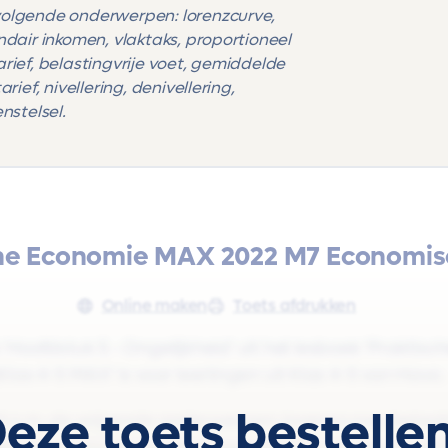
volgende onderwerpen: lorenzcurve,
ndair inkomen, vlaktaks, proportioneel
tarief, belastingvrije voet, gemiddelde
ief, nivellering, denivellering,
nstelsel.
he Economie MAX 2022 M7 Economis
Online maken
Toets afdrukken
'Hoofdstuk 5 - Ongelijkheid' uit het lesboek 'Prakti
las 4-5 MAX' is voor leerlingen uit Klas 4-5 van Havo.
eze toets bestelle
 o.m. de volgende onderwerpen: lorenzcurve, belasti
 proportioneel tarief, progressief tarief, degressief ta