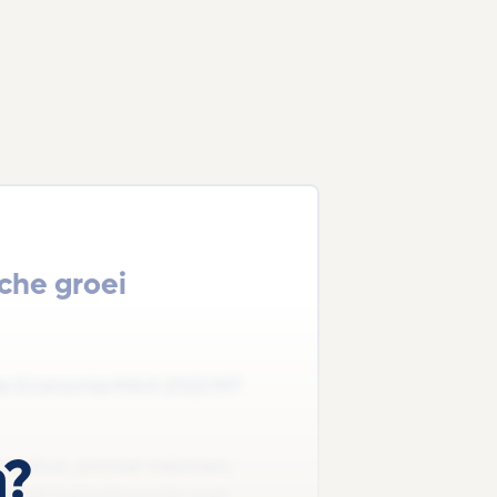
che groei
sche Economie MAX 2022 M7
n?
ngdruk, primair inkomen,
rief, belastingvrije voet,