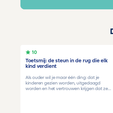
10
Toetsmij: de steun in de rug die elk
kind verdient
Als ouder wil je maar één ding: dat je
kinderen gezien worden, uitgedaagd
worden en het vertrouwen krijgen dat ze
méér kunnen dan ze zelf soms denken.
Voor ons is Toetsmij daarin een
gamechanger geweest.