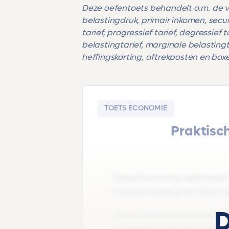
Deze oefentoets behandelt o.m. de 
belastingdruk, primair inkomen, secu
tarief, progressief tarief, degressief 
belastingtarief, marginale belastingtar
heffingskorting, aftrekposten en boxe
TOETS ECONOMIE
Praktisc
Deze Economie oefentoets 
Economische groei |Havo |K
D
Deze oefentoets behandelt
secundair inkomen, vlaktaks,