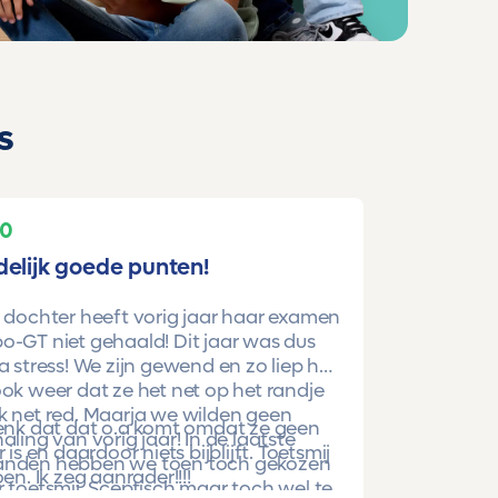
s
10
delijk goede punten!
 dochter heeft vorig jaar haar examen
-GT niet gehaald! Dit jaar was dus
a stress! We zijn gewend en zo liep het
ok weer dat ze het net op het randje
k net red. Maarja we wilden geen
denk dat dat o.a komt omdat ze geen
aling van vorig jaar! In de laatste
r is en daardoor niets bijblijft. Toetsmij
nden hebben we toen toch gekozen
oen. Ik zeg aanrader!!!!
 toetsmij. Sceptisch maar toch wel te