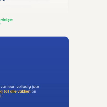
 heffingskorting,
rdeligst
 van een volledig jaar
g tot alle vakken
bij
j.