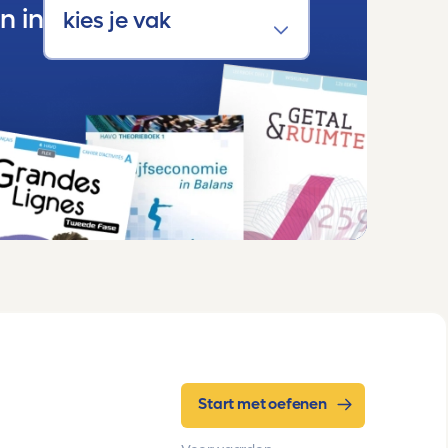
n in
Start met oefenen