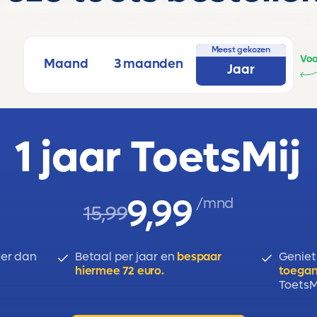
 marginale belastingtarief, nivellering, denivellering,
el.
Meest gekozen
Voo
Maand
3 maanden
Jaar
1 jaar ToetsMij
9,99
/mnd
15,99
er dan
Betaal per jaar en
bespaar
Geniet
hiermee 72 euro.
toegan
ToetsMi