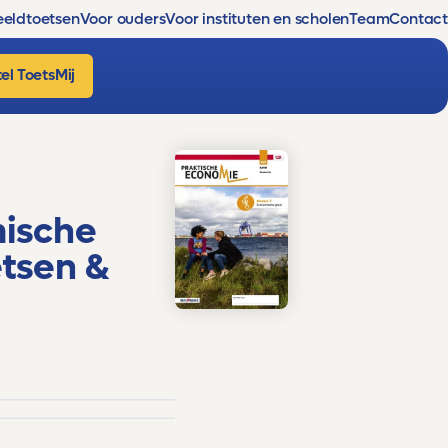
eldtoetsen
Voor ouders
Voor instituten en scholen
Team
Contact
el ToetsMij
ische
tsen &