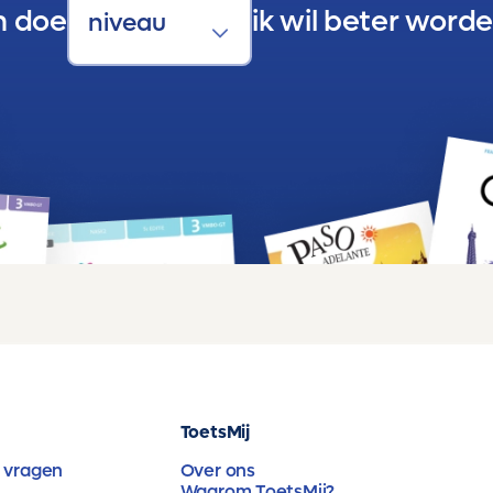
n doe
ik wil beter worde
ToetsMij
 vragen
Over ons
Waarom ToetsMij?