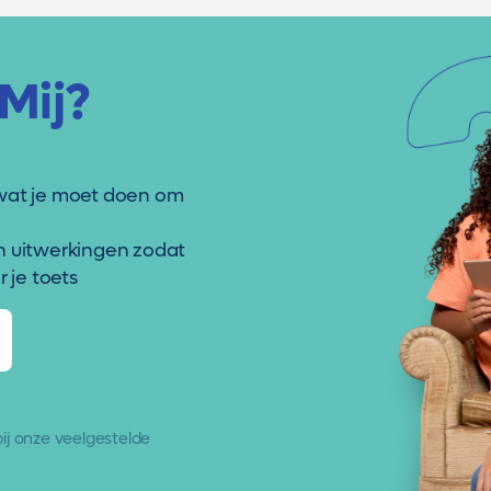
Mij?
wat je moet doen om
n uitwerkingen zodat
 je toets
 bij onze
veelgestelde