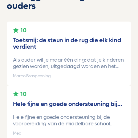
ouders
10
Toetsmij: de steun in de rug die elk kind
verdient
Als ouder wil je maar één ding: dat je kinderen
gezien worden, uitgedaagd worden en het
vertrouwen krijgen dat ze méér kunnen dan ze
Marco Braspenning
zelf soms denken. Voor ons is Toetsmij daarin
een gamechanger geweest.
10
Onze oudste dochter begon ooit op mavo-
Hele fijne en goede ondersteuning bij…
kader. Een lieve, slimme meid, maar soms
onzeker en zoekend naar structuur. Dankzij de
Hele fijne en goede ondersteuning bij de
toetsen van Toetsmij.....helder, betrouwbaar,
voorbereiding van de middelbare school
precies op niveau en altijd met ruimte om te
toetsen. Havo/vwo brugjaren gebruik
groeien kreeg ze stap voor stap het
Mea
gemaakt van Toetsmij. Realistische toetsen.
vertrouwen dat ze het wél kon.