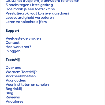
DEAL: hét trucje om je antwoord te checken
5 hacks tegen uitstelgedrag
Hoe maak je een toets? 7 tips
Prestatiedruk: wat kun je eraan doen?
Leesvaardigheid verbeteren
Leren van slechte cijfers
Support
Veelgestelde vragen
Contact
Hoe werkt het?
Inloggen
ToetsMij
Over ons
Waarom ToetsMij?
Voorbeeldtoetsen
Voor ouders
Voor instituten en scholen
BegripMij
Blog
Reviews
Vacatures