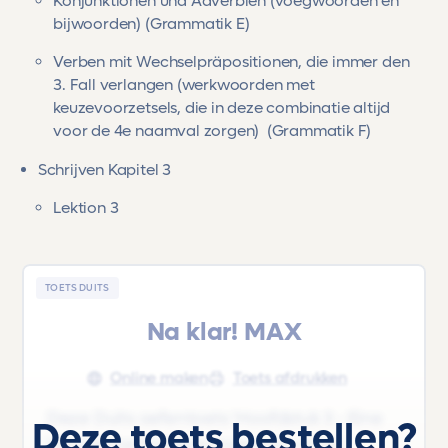
Konjunktionen und Adverbien (voegwoorden en
bijwoorden) (Grammatik E)
Verben mit Wechselpräpositionen, die immer den
3. Fall verlangen (werkwoorden met
keuzevoorzetsels, die in deze combinatie altijd
voor de 4e naamval zorgen) (Grammatik F)
Schrijven Kapitel 3
Lektion 3
TOETS DUITS
Na klar! MAX
Online maken
Toets afdrukken
Deze Duits oefentoets 'Hoofdstuk 3 - Eine
Deze toets bestellen?
historische Entdeckungsreise' uit het