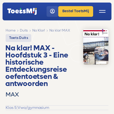
Bestel ToetsMij
Home
Duits
Na Klar!
Na klar! MAX
Toets Duits
Na klar! MAX
-
Hoofdstuk 3 - Eine
historische
Entdeckungsreise
oefentoetsen &
antwoorden
MAX
Klas 5
|
Vwo/gymnasium