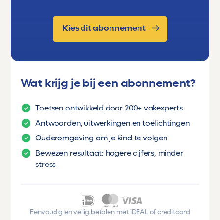
Verben mit
Wechselpräpositionen, die immer
Kies dit abonnement
den 4. Fall verlangen
(werkwoorden met
keuzevoorzetsels, die in deze
combinatie altijd voor de 4e
naamval zorgen) (Grammatik C)
Wat krijg je bij een abonnement?
Zahlwörter (telwoorden)
Toetsen ontwikkeld door 200+ vakexperts
(Grammatik D)
Antwoorden, uitwerkingen en toelichtingen
Konjunktionen und Adverbien
Ouderomgeving om je kind te volgen
(voegwoorden en bijwoorden)
Bewezen resultaat: hogere cijfers, minder
(Grammatik E)
stress
Verben mit
Wechselpräpositionen, die immer
den 3. Fall verlangen
Eenvoudig en veilig betalen met iDEAL of creditcard