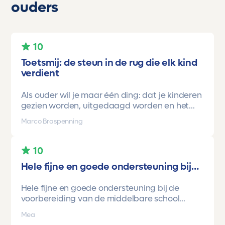
ouders
10
Toetsmij: de steun in de rug die elk kind
verdient
Als ouder wil je maar één ding: dat je kinderen
gezien worden, uitgedaagd worden en het
vertrouwen krijgen dat ze méér kunnen dan ze
Marco Braspenning
zelf soms denken. Voor ons is Toetsmij daarin
een gamechanger geweest.
10
Onze oudste dochter begon ooit op mavo-
Hele fijne en goede ondersteuning bij…
kader. Een lieve, slimme meid, maar soms
onzeker en zoekend naar structuur. Dankzij de
Hele fijne en goede ondersteuning bij de
toetsen van Toetsmij.....helder, betrouwbaar,
voorbereiding van de middelbare school
precies op niveau en altijd met ruimte om te
toetsen. Havo/vwo brugjaren gebruik
groeien kreeg ze stap voor stap het
Mea
gemaakt van Toetsmij. Realistische toetsen.
vertrouwen dat ze het wél kon.