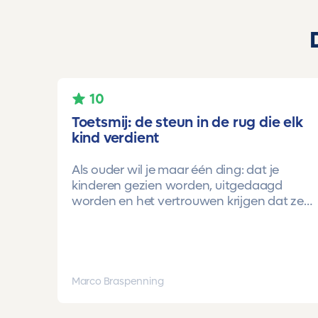
10
Toetsmij: de steun in de rug die elk
kind verdient
Als ouder wil je maar één ding: dat je
kinderen gezien worden, uitgedaagd
worden en het vertrouwen krijgen dat ze
méér kunnen dan ze zelf soms denken.
Voor ons is Toetsmij daarin een
gamechanger geweest.
Onze oudste dochter begon ooit op
Marco Braspenning
mavo-kader. Een lieve, slimme meid, maar
soms onzeker en zoekend naar structuur.