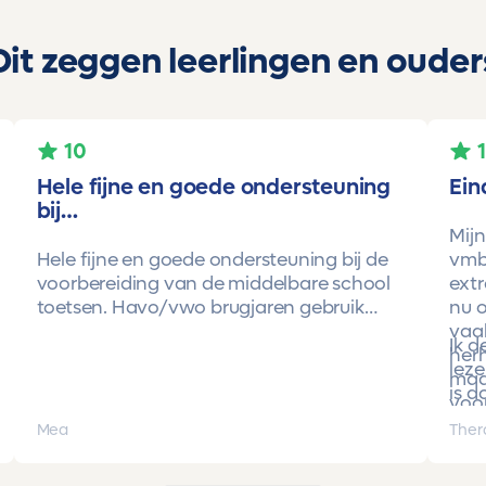
Dit zeggen leerlingen en ouder
10
Hele fijne en goede ondersteuning
Ein
bij…
Mijn
Hele fijne en goede ondersteuning bij de
vmbo
voorbereiding van de middelbare school
extr
toetsen. Havo/vwo brugjaren gebruik
nu o
gemaakt van Toetsmij. Realistische
vaa
Ik 
toetsen. Vraag en antwoorden zijn top.
herh
leze
Cijfers zijn omhoog gegaan maar ook het
maa
is d
begrip van de stof en hoe een toets is
voor
opgebouwd. Goede snelle communicatie
pro
Mea
Ther
met de organisatie. Kortom een
met 
aanrader!!!