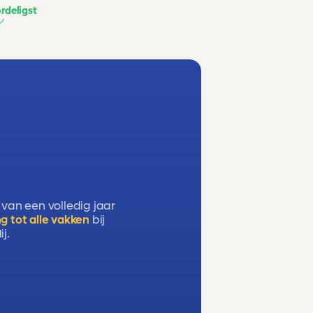
rdeligst
 van een volledig jaar
g tot alle vakken
bij
j.