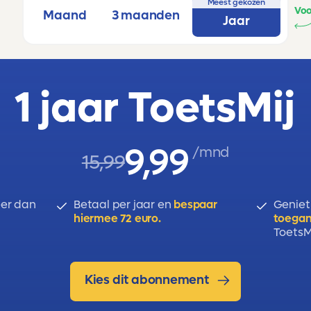
Meest gekozen
Voo
Maand
3 maanden
Jaar
1 jaar ToetsMij
9,99
/mnd
15,99
er dan
Betaal per jaar en
bespaar
Geniet
hiermee 72 euro.
toegan
ToetsMi
Kies dit abonnement