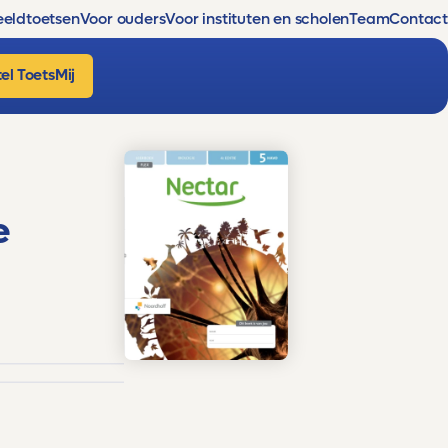
eldtoetsen
Voor ouders
Voor instituten en scholen
Team
Contact
el ToetsMij
e