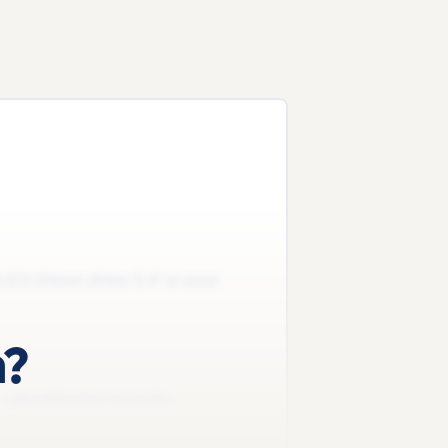
LEX |Havo |Klas 5 4' is voor
n?
 genetische variatie –