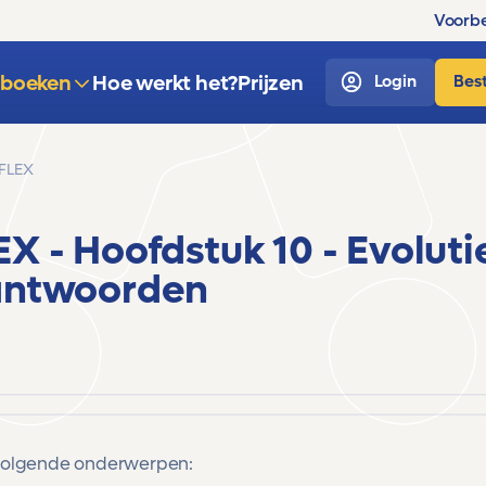
Voorbe
sboeken
Hoe werkt het?
Prijzen
Login
Best
/FLEX
LEX
- Hoofdstuk 10 - Evoluti
antwoorden
 volgende onderwerpen: