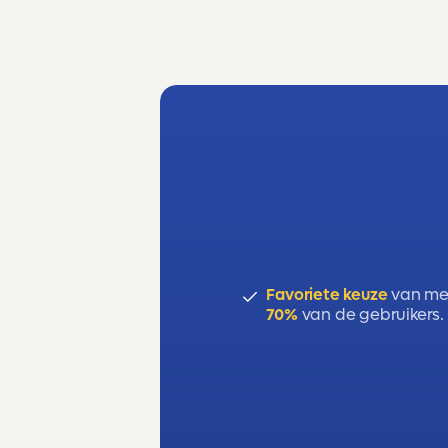
Favoriete keuze
van me
70%
van de gebruikers.