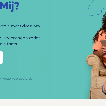
Mij?
wat je moet doen om
n uitwerkingen zodat
 je toets
 bij onze
veelgestelde