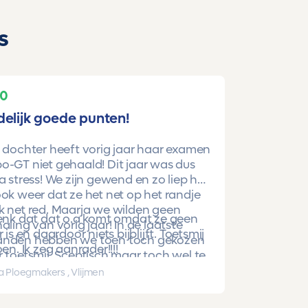
s
10
delijk goede punten!
 dochter heeft vorig jaar haar examen
-GT niet gehaald! Dit jaar was dus
a stress! We zijn gewend en zo liep het
ok weer dat ze het net op het randje
k net red. Maarja we wilden geen
denk dat dat o.a komt omdat ze geen
aling van vorig jaar! In de laatste
r is en daardoor niets bijblijft. Toetsmij
nden hebben we toen toch gekozen
oen. Ik zeg aanrader!!!!
 toetsmij. Sceptisch maar toch wel te
beren. En nu is ze gewoon geslaagd
a Ploegmakers , Vlijmen
hoge punten!!!!!