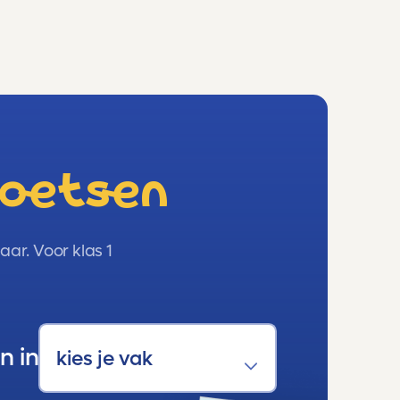
toetsen
ar. Voor klas 1
n in