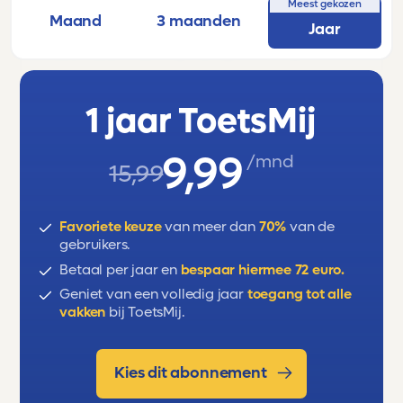
Meest gekozen
Klas 1 van Vmbo-(kg)t.
Maand
3 maanden
Jaar
Deze oefentoets behandelt o.m. de
volgende onderwerpen: pijlenketting,
formules, tabellen en grafieken (GT).
1 jaar ToetsMij
9,99
/mnd
15,99
Favoriete keuze
van meer dan
70%
van de
gebruikers.
Betaal per jaar en
bespaar hiermee 72 euro.
Geniet van een volledig jaar
toegang tot alle
vakken
bij ToetsMij.
Kies dit abonnement