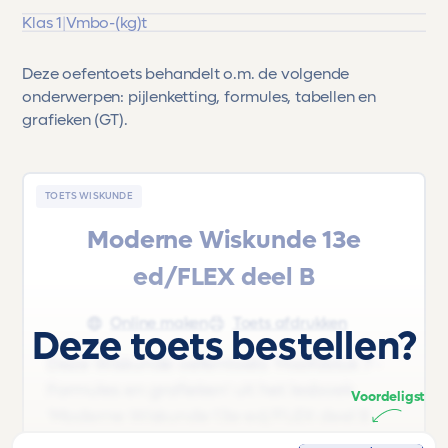
Klas 1
|
Vmbo-(kg)t
Deze oefentoets behandelt o.m. de volgende
onderwerpen: pijlenketting, formules, tabellen en
grafieken (GT).
TOETS WISKUNDE
Moderne Wiskunde 13e
ed/FLEX deel B
Online maken
Toets afdrukken
Deze toets bestellen?
Deze Wiskunde oefentoets 'Hoofdstuk 7 -
Formules en grafieken' uit het lesboek
Voordeligst
'Moderne Wiskunde 13e ed/FLEX deel B
|Vmbo-(kg)t |Klas 1 13' is voor leerlingen uit