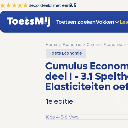
9.5
Beoordeeld met een
Toetsen zoeken
Vakken
Le
Home
Economie
Cumulus Economie
Toets Economie
Cumulus Econo
deel I - 3.1 Spel
Elasticiteiten
oef
1e editie
Klas 4-5-6
|
Vwo