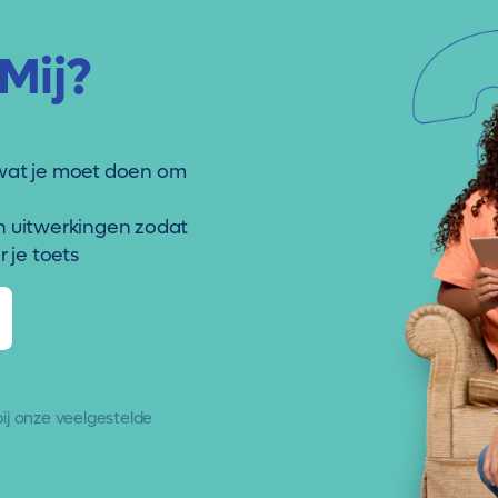
Mij?
wat je moet doen om
n uitwerkingen zodat
 je toets
 bij onze
veelgestelde