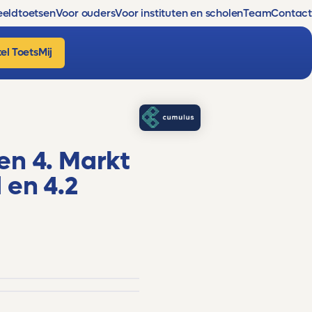
eldtoetsen
Voor ouders
Voor instituten en scholen
Team
Contact
el ToetsMij
en 4. Markt
 en 4.2