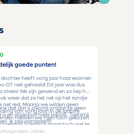
s
10
delijk goede punten!
 dochter heeft vorig jaar haar examen
-GT niet gehaald! Dit jaar was dus
a stress! We zijn gewend en zo liep het
ok weer dat ze het net op het randje
k net red. Maarja we wilden geen
denk dat dat o.a komt omdat ze geen
aling van vorig jaar! In de laatste
r is en daardoor niets bijblijft. Toetsmij
nden hebben we toen toch gekozen
oen. Ik zeg aanrader!!!!
 toetsmij. Sceptisch maar toch wel te
beren. En nu is ze gewoon geslaagd
a Ploegmakers , Vlijmen