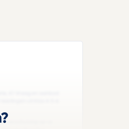
orie, 4.1 Vraag en aanbod
 leerlingen uit Klas 4-5-6
n?
, verschuiving op vs.