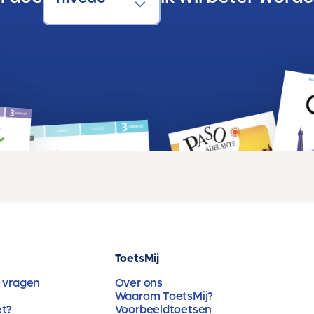
ToetsMij
 vragen
Over ons
Waarom ToetsMij?
et?
Voorbeeldtoetsen