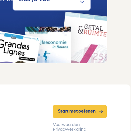
Start met oefenen
Voorwaarden
Privacyverklaring