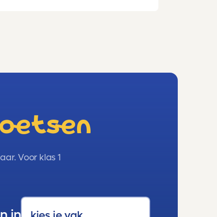
hoge punten!!!!!
toetsen
ar. Voor klas 1
n in