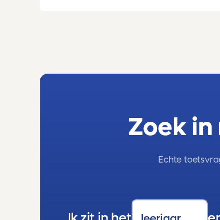
mavo-kader. Een lieve, slimme meid, maar
soms onzeker en zoekend naar structuur.
Dankzij de toetsen van Toetsmij.....helder,
betrouwbaar, precies op niveau en altijd
met ruimte om te groeien kreeg ze stap
voor stap het vertrouwen dat ze het wél
kon.
En hoe.
Ze stroomde door naar de havo, haalde
haar diploma en volgt nu op eigen kracht
de lerarenopleiding. Dat is niet alleen haar
Zoek in
verdienste, maar ook het resultaat van
materialen die haar serieus namen en
haar lieten zien waar ze stond en waar ze
naartoe kon.
Echte toetsvra
Ook onze jongste dochter profiteert nu
van Toetsmij. Ze doet op school al een
aantal vakken op hoger niveau, en juist
daar is Toetsmij een uitkomst. De toetsen
Ik zit in het
e