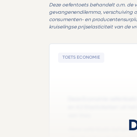
Deze oefentoets behandelt o.m. de
gevangenendilemma, verschuiving op 
consumenten- en producentensurplus, 
kruiselingse prijselasticiteit van de 
TOETS ECONOMIE
Deze Economie oefentoets '
en 4.2 Elasticiteiten' uit h
van Vwo.
D
Deze oefentoets behandel