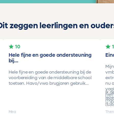
Dit zeggen leerlingen en ouder
10
Hele fijne en goede ondersteuning
Ein
bij…
Mijn
Hele fijne en goede ondersteuning bij de
vmbo
voorbereiding van de middelbare school
extr
toetsen. Havo/vwo brugjaren gebruik
nu o
gemaakt van Toetsmij. Realistische
vaa
Ik 
toetsen. Vraag en antwoorden zijn top.
herh
leze
Cijfers zijn omhoog gegaan maar ook het
maa
is d
begrip van de stof en hoe een toets is
voor
opgebouwd. Goede snelle communicatie
pro
Mea
Ther