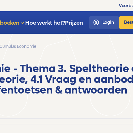
Voorbe
sboeken
Hoe werkt het?
Prijzen
Login
Best
Cumulus Economie
mie
- Thema 3. Speltheorie 
theorie, 4.1 Vraag en aanbod
entoetsen & antwoorden