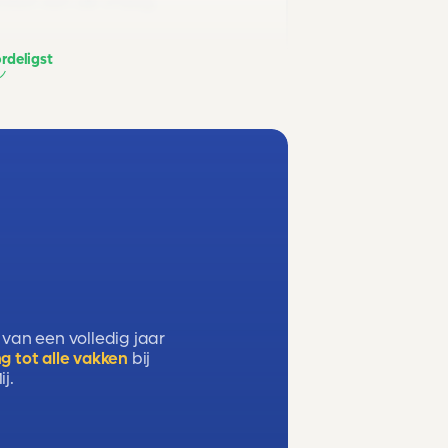
iteit van de vraag,
rdeligst
 van een volledig jaar
g tot alle vakken
bij
j.