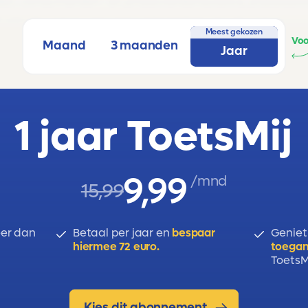
ijn, consumenten- en producentensurplus, prijselastic
eit van de vraag, inkomenselasticiteit van de vraag.
Meest gekozen
Voo
Maand
3 maanden
Jaar
1 jaar ToetsMij
9,99
/mnd
15,99
er dan
Betaal per jaar en
bespaar
Geniet
hiermee 72 euro.
toegan
ToetsMi
Kies dit abonnement