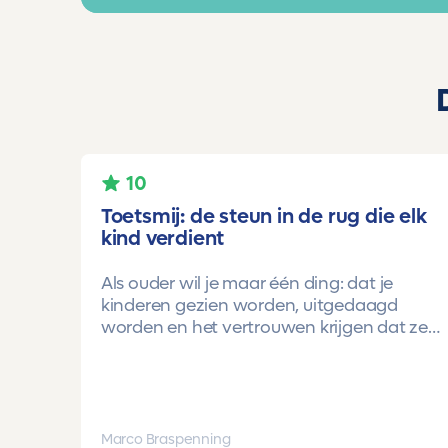
10
Toetsmij: de steun in de rug die elk
kind verdient
Als ouder wil je maar één ding: dat je
kinderen gezien worden, uitgedaagd
worden en het vertrouwen krijgen dat ze
méér kunnen dan ze zelf soms denken.
Voor ons is Toetsmij daarin een
gamechanger geweest.
Onze oudste dochter begon ooit op
Marco Braspenning