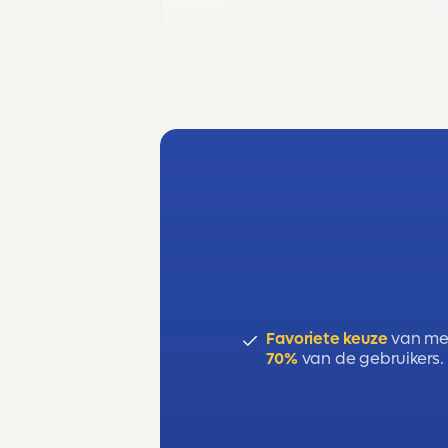
verschuiving van de vraagl
kruiselingse prijselasticit
Favoriete keuze
van me
70%
van de gebruikers.