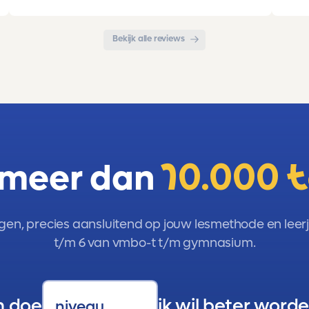
met de organisatie. Kortom een
met 
aanrader!!!
Bekijk alle reviews
 meer dan
10.000 
gen, precies aansluitend op jouw lesmethode en leerja
t/m 6 van vmbo-t t/m gymnasium.
n doe
ik wil beter worde