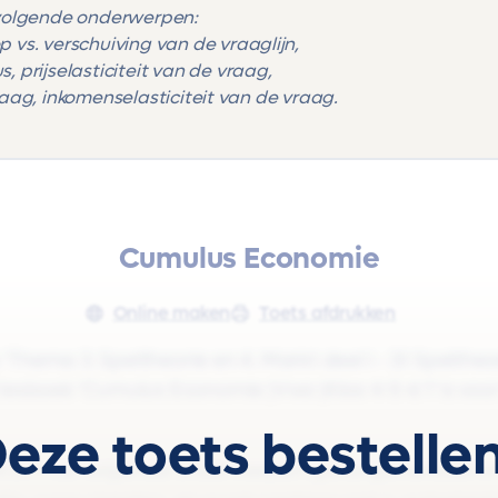
 volgende onderwerpen:
vs. verschuiving van de vraaglijn,
prijselasticiteit van de vraag,
vraag, inkomenselasticiteit van de vraag.
Cumulus Economie
Online maken
Toets afdrukken
Thema 3. Speltheorie en 4. Markt deel I - 3.1 Spelthe
et lesboek 'Cumulus Economie |Vwo |Klas 4-5-6 1' is voor
eze toets bestelle
t o.m. de volgende onderwerpen: gevangenendilemma