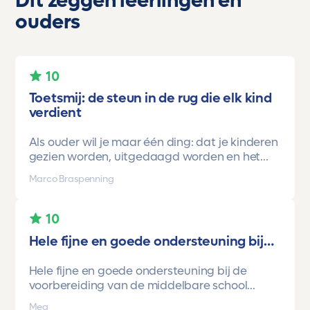
Dit zeggen leerlingen en
ouders
10
Toetsmij: de steun in de rug die elk kind
verdient
Als ouder wil je maar één ding: dat je kinderen
gezien worden, uitgedaagd worden en het
vertrouwen krijgen dat ze méér kunnen dan ze
Marco Braspenning
zelf soms denken. Voor ons is Toetsmij daarin
een gamechanger geweest.
10
Onze oudste dochter begon ooit op mavo-
Hele fijne en goede ondersteuning bij…
kader. Een lieve, slimme meid, maar soms
onzeker en zoekend naar structuur. Dankzij de
Hele fijne en goede ondersteuning bij de
toetsen van Toetsmij.....helder, betrouwbaar,
voorbereiding van de middelbare school
precies op niveau en altijd met ruimte om te
toetsen. Havo/vwo brugjaren gebruik
groeien kreeg ze stap voor stap het
Mea