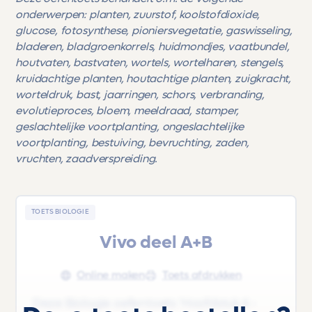
onderwerpen: planten, zuurstof, koolstofdioxide,
glucose, fotosynthese, pioniersvegetatie, gaswisseling,
bladeren, bladgroenkorrels, huidmondjes, vaatbundel,
houtvaten, bastvaten, wortels, wortelharen, stengels,
kruidachtige planten, houtachtige planten, zuigkracht,
worteldruk, bast, jaarringen, schors, verbranding,
evolutieproces, bloem, meeldraad, stamper,
geslachtelijke voortplanting, ongeslachtelijke
voortplanting, bestuiving, bevruchting, zaden,
vruchten, zaadverspreiding.
TOETS BIOLOGIE
Vivo deel A+B
Online maken
Toets afdrukken
Deze Biologie oefentoets 'Hoofdstuk 6 -