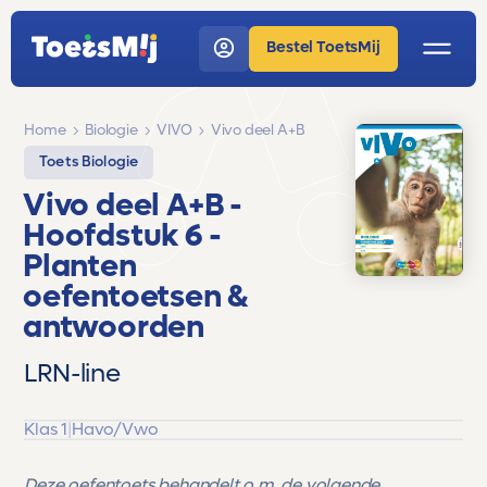
Bestel ToetsMij
Home
Biologie
VIVO
Vivo deel A+B
Toets Biologie
Vivo deel A+B
-
Hoofdstuk 6 -
Planten
oefentoetsen &
antwoorden
LRN-line
Klas 1
|
Havo/Vwo
Deze oefentoets behandelt o.m. de volgende