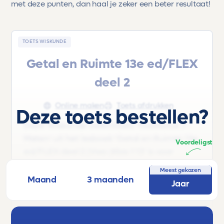
met deze punten, dan haal je zeker een beter resultaat!
TOETS WISKUNDE
Getal en Ruimte 13e ed/FLEX
deel 2
Online maken
Toets afdrukken
Deze toets bestellen?
Deze Wiskunde oefentoets 'Hoofdstuk 7 -
Meten' uit het lesboek 'Getal en Ruimte 13e
Voordeligst
ed/FLEX deel 2 |Vwo |Klas 1 13' is voor
leerlingen uit Klas 1 van Vwo.
Meest gekozen
Maand
3 maanden
Jaar
Onderwerpen: Eenheden van lengte,
oppervlakte en inhoud, oppervlakte en
omtrek van samengestelde vlakke figuren