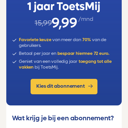
en de cirkel, en aanzichten.
1 jaar ToetsMij
Eerst wat algemene tips
9,99
/mnd
15,99
Als je iets moet berekenen, dan moet
je die berekening ook altijd
Favoriete keuze
van meer dan
70%
van de
opschrijven, stap voor stap netjes
gebruikers.
onder elkaar.
Betaal per jaar en
bespaar hiermee 72 euro.
Als in een som eenheden zijn gegeven
Geniet van een volledig jaar
toegang tot alle
vakken
bij ToetsMij.
moet je die ook in het eindantwoord
zetten
Kies dit abonnement
Tekenen doen we altijd met potlood,
schrijven met een pen. Als je een
gummetje meeneemt dan kun je
tekeningen makkelijk verbeteren als je
Wat krijg je bij een abonnement?
dat nodig vindt