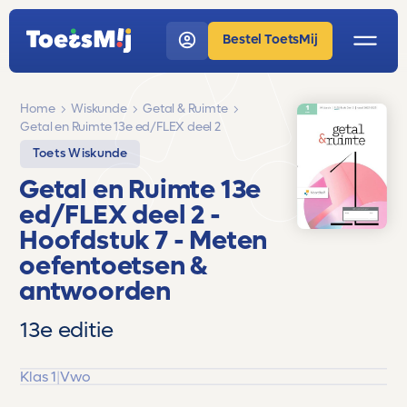
Bestel ToetsMij
Home
Wiskunde
Getal & Ruimte
Getal en Ruimte 13e ed/FLEX deel 2
Toets Wiskunde
Getal en Ruimte 13e
ed/FLEX deel 2
-
Hoofdstuk 7 - Meten
oefentoetsen &
antwoorden
13e editie
Klas 1
|
Vwo