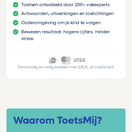
Bij dit proefwerk mag je je
Toetsen ontwikkeld door 200+ vakexperts
rekenmachine gebruiken...
Antwoorden, uitwerkingen en toelichtingen
Als je bij het maken van je proefwerk
Ouderomgeving om je kind te volgen
rekening houdt met deze punten, dan haal
Bewezen resultaat: hogere cijfers, minder
je zeker een beter resultaat!
stress
Eenvoudig en veilig betalen met iDEAL of creditcard
Waarom ToetsMij?