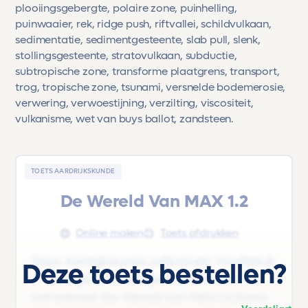
plooiingsgebergte, polaire zone, puinhelling,
puinwaaier, rek, ridge push, riftvallei, schildvulkaan,
sedimentatie, sedimentgesteente, slab pull, slenk,
stollingsgesteente, stratovulkaan, subductie,
subtropische zone, transforme plaatgrens, transport,
trog, tropische zone, tsunami, versnelde bodemerosie,
verwering, verwoestijning, verzilting, viscositeit,
vulkanisme, wet van buys ballot, zandsteen.
TOETS AARDRIJKSKUNDE
De Wereld Van MAX 1.2
Online maken
Toets afdrukken
Deze Aardrijkskunde oefentoets 'Hoofdstuk
Deze toets bestellen?
2 - Endogene en exogene processsen' uit
het lesboek 'De Wereld Van MAX 1.2 |Havo