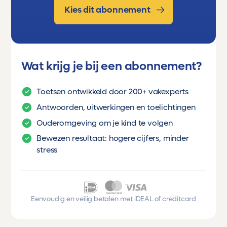
Kies dit abonnement
koude zeestroom, lagedrukgebied,
landdegradatie, landschapszones,
leisteen, mantel, marmer,
massabewegingen, mechanische
verwering, mens, metamorf gesteente,
Wat krijg je bij een abonnement?
(mid)oceanische rug, moesson, mondiale
windsystemen, morene, oceanische
Toetsen ontwikkeld door 200+ vakexperts
circulatie, ontbossing, overbeweiding,
Antwoorden, uitwerkingen en toelichtingen
passaat, platentektoniek,
Ouderomgeving om je kind te volgen
plooiingsgebergte, polaire zone,
Bewezen resultaat: hogere cijfers, minder
puinhelling, puinwaaier, rek, ridge push,
stress
riftvallei, schildvulkaan, sedimentatie,
sedimentgesteente, slab pull, slenk,
stollingsgesteente, stratovulkaan,
subductie, subtropische zone, transforme
Eenvoudig en veilig betalen met iDEAL of creditcard
plaatgrens, transport, trog, tropische zone,
tsunami, versnelde bodemerosie,