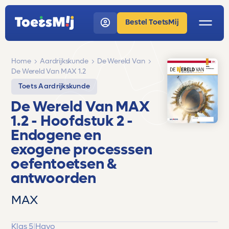
Bestel ToetsMij
Home
Aardrijkskunde
De Wereld Van
De Wereld Van MAX 1.2
Toets Aardrijkskunde
De Wereld Van MAX
1.2
- Hoofdstuk 2 -
Endogene en
exogene processsen
oefentoetsen &
antwoorden
MAX
Klas 5
|
Havo