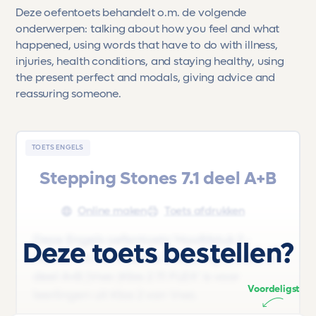
Deze oefentoets behandelt o.m. de volgende
onderwerpen: talking about how you feel and what
happened, using words that have to do with illness,
injuries, health conditions, and staying healthy, using
the present perfect and modals, giving advice and
reassuring someone.
TOETS ENGELS
Stepping Stones 7.1 deel A+B
Online maken
Toets afdrukken
Deze Engels oefentoets 'Hoofdstuk 2 -
Deze toets bestellen?
Health' uit het lesboek 'Stepping Stones 7.1
deel A+B |Vwo |Klas 2 7.1 FLEX' is voor
Voordeligst
leerlingen uit Klas 2 van Vwo.