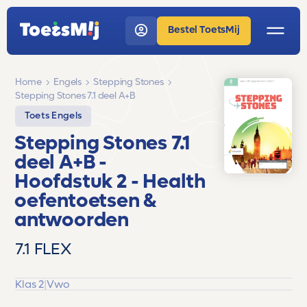
Bestel ToetsMij
Home
Engels
Stepping Stones
Stepping Stones 7.1 deel A+B
Toets Engels
Stepping Stones 7.1
deel A+B
-
Hoofdstuk 2 - Health
oefentoetsen &
antwoorden
7.1 FLEX
Klas 2
|
Vwo