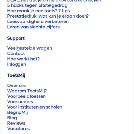
DEAL: hét trucje om je antwoord te checken
5 hacks tegen uitstelgedrag
Hoe maak je een toets? 7 tips
Prestatiedruk: wat kun je eraan doen?
Leesvaardigheid verbeteren
Leren van slechte cijfers
Support
Veelgestelde vragen
Contact
Hoe werkt het?
Inloggen
ToetsMij
Over ons
Waarom ToetsMij?
Voorbeeldtoetsen
Voor ouders
Voor instituten en scholen
BegripMij
Blog
Reviews
Vacatures