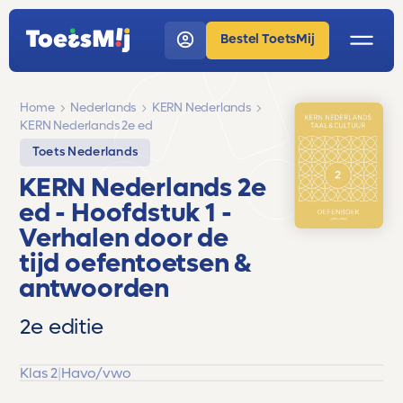
Bestel ToetsMij
Home
Nederlands
KERN Nederlands
KERN Nederlands 2e ed
Toets Nederlands
KERN Nederlands 2e
ed
- Hoofdstuk 1 -
Verhalen door de
tijd
oefentoetsen &
antwoorden
2e editie
Klas 2
|
Havo/vwo