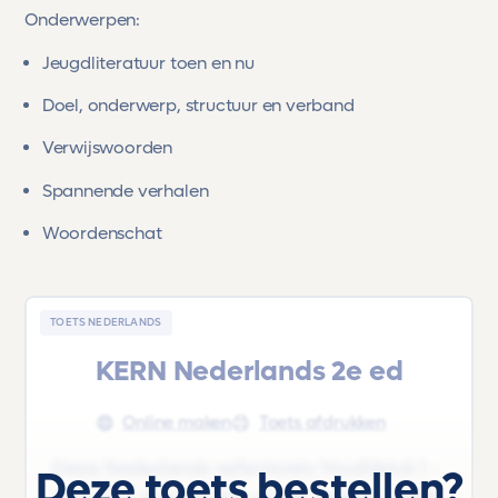
Onderwerpen:
Jeugdliteratuur toen en nu
Doel, onderwerp, structuur en verband
Verwijswoorden
Spannende verhalen
Woordenschat
TOETS NEDERLANDS
KERN Nederlands 2e ed
Online maken
Toets afdrukken
Deze Nederlands oefentoets 'Hoofdstuk 1 -
Deze toets bestellen?
Verhalen door de tijd' uit het lesboek 'KERN