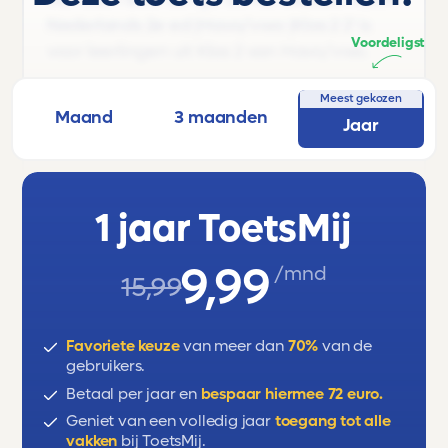
Nederlands 2e ed |Havo/vwo |Klas 2 2' is
Voordeligst
voor leerlingen uit Klas 2 van Havo/vwo.
Onderwerpen:
Meest gekozen
Maand
3 maanden
Jaar
Jeugdliteratuur toen en nu
Doel, onderwerp, structuur en verband
1 jaar ToetsMij
Verwijswoorden
9,99
Spannende verhalen
/mnd
15,99
Woordenschat
Favoriete keuze
van meer dan
70%
van de
gebruikers.
Betaal per jaar en
bespaar hiermee 72 euro.
Geniet van een volledig jaar
toegang tot alle
vakken
bij ToetsMij.