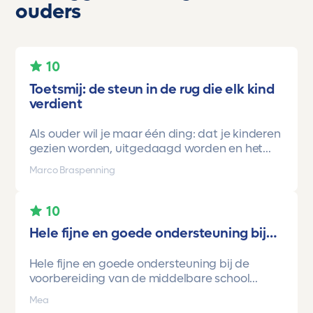
ouders
10
Toetsmij: de steun in de rug die elk kind
verdient
Als ouder wil je maar één ding: dat je kinderen
gezien worden, uitgedaagd worden en het
vertrouwen krijgen dat ze méér kunnen dan ze
Marco Braspenning
zelf soms denken. Voor ons is Toetsmij daarin
een gamechanger geweest.
10
Onze oudste dochter begon ooit op mavo-
Hele fijne en goede ondersteuning bij…
kader. Een lieve, slimme meid, maar soms
onzeker en zoekend naar structuur. Dankzij de
Hele fijne en goede ondersteuning bij de
toetsen van Toetsmij.....helder, betrouwbaar,
voorbereiding van de middelbare school
precies op niveau en altijd met ruimte om te
toetsen. Havo/vwo brugjaren gebruik
groeien kreeg ze stap voor stap het
Mea
gemaakt van Toetsmij. Realistische toetsen.
vertrouwen dat ze het wél kon.