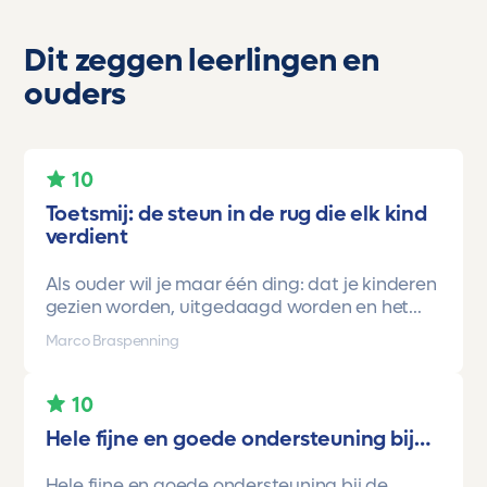
Dit zeggen leerlingen en
ouders
10
Toetsmij: de steun in de rug die elk kind
verdient
Als ouder wil je maar één ding: dat je kinderen
gezien worden, uitgedaagd worden en het
vertrouwen krijgen dat ze méér kunnen dan ze
Marco Braspenning
zelf soms denken. Voor ons is Toetsmij daarin
een gamechanger geweest.
10
Onze oudste dochter begon ooit op mavo-
Hele fijne en goede ondersteuning bij…
kader. Een lieve, slimme meid, maar soms
onzeker en zoekend naar structuur. Dankzij de
Hele fijne en goede ondersteuning bij de