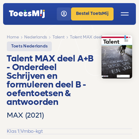
Bestel ToetsMij
Home
Nederlands
Talent
Talent MAX deel A+B
Toets Nederlands
Talent MAX deel A+B
- Onderdeel
Schrijven en
formuleren deel B -
oefentoetsen &
antwoorden
MAX (2021)
Klas 1
|
Vmbo-kgt