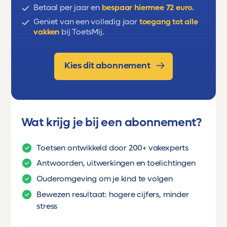
verslag schrijven: inleiding, titel,
Betaal per jaar en
bespaar hiermee 72 euro.
Geniet van een volledig jaar
toegang tot alle
synoniemen gebruiken.
vakken
bij ToetsMij.
Kies dit abonnement
Wat krijg je bij een abonnement?
Toetsen ontwikkeld door 200+ vakexperts
Antwoorden, uitwerkingen en toelichtingen
Ouderomgeving om je kind te volgen
Bewezen resultaat: hogere cijfers, minder
stress