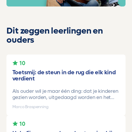
Dit zeggen leerlingen en
ouders
10
Toetsmij: de steun in de rug die elk kind
verdient
Als ouder wil je maar één ding: dat je kinderen
gezien worden, uitgedaagd worden en het
vertrouwen krijgen dat ze méér kunnen dan ze
Marco Braspenning
zelf soms denken. Voor ons is Toetsmij daarin
een gamechanger geweest.
10
Onze oudste dochter begon ooit op mavo-