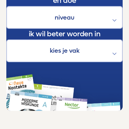
en doe
zeggen:
Dankjewel, Toetsmij. Jullie maken écht het
verschil.
ik wil beter worden in