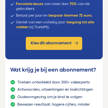
Who, whose, whom, which, that
Favoriete keuze
van meer dan
70%
van de
gebruikers.
Comparisons
Betaal per jaar en
bespaar hiermee 72 euro.
Geniet van een volledig jaar
toegang tot alle
Present perfect vs present
vakken
bij ToetsMij.
perfect continuous
Past simple vs past continuous
Kies dit abonnement
Wat krijg je bij een abonnement?
Toetsen ontwikkeld door 200+ vakexperts
Antwoorden, uitwerkingen en toelichtingen
Ouderomgeving om je kind te volgen
Bewezen resultaat: hogere cijfers, minder