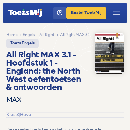
Bestel ToetsMij
Home
Engels
All Right!
All Right MAX 3.1
Toets Engels
All Right MAX 3.1
-
Hoofdstuk 1 -
England: the North
West
oefentoetsen
& antwoorden
MAX
Klas 3
|
Havo
Deze oefentoets behandelt o.m. de volgende