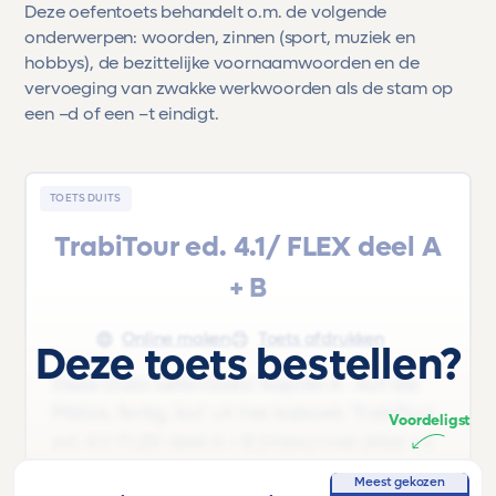
Deze oefentoets behandelt o.m. de volgende
onderwerpen: woorden, zinnen (sport, muziek en
hobbys), de bezittelijke voornaamwoorden en de
vervoeging van zwakke werkwoorden als de stam op
een –d of een –t eindigt.
TOETS DUITS
TrabiTour ed. 4.1/ FLEX deel A
+ B
Online maken
Toets afdrukken
Deze toets bestellen?
Deze Duits oefentoets 'Kapitel 4 - Auf die
Plätze, fertig, los!' uit het lesboek 'TrabiTour
Voordeligst
ed. 4.1/ FLEX deel A + B |Havo/vwo |Klas 1-2
4.1' is voor leerlingen uit Klas 1-2 van
Meest gekozen