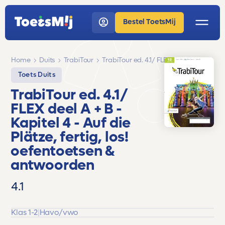
Bestel ToetsMij
Home
Duits
TrabiTour
TrabiTour ed. 4.1/ FLEX deel A + B
Toets Duits
TrabiTour ed. 4.1/
FLEX deel A + B
-
Kapitel 4 - Auf die
Plätze, fertig, los!
oefentoetsen &
antwoorden
4.1
Klas 1-2
|
Havo/vwo