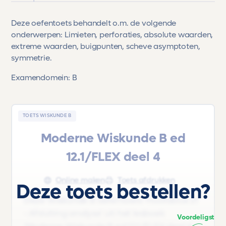
Deze oefentoets behandelt o.m. de volgende
onderwerpen: Limieten, perforaties, absolute waarden,
extreme waarden, buigpunten, scheve asymptoten,
symmetrie.
Examendomein: B
TOETS WISKUNDE B
Moderne Wiskunde B ed
12.1/FLEX deel 4
Online maken
Toets afdrukken
Deze toets bestellen?
Deze Wiskunde B oefentoets 'Hoofdstuk 21
- Afsluiting analyse' uit het lesboek
Voordeligst