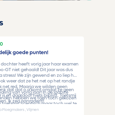
s
10
delijk goede punten!
 dochter heeft vorig jaar haar examen
-GT niet gehaald! Dit jaar was dus
a stress! We zijn gewend en zo liep het
ok weer dat ze het net op het randje
k net red. Maarja we wilden geen
denk dat dat o.a komt omdat ze geen
aling van vorig jaar! In de laatste
r is en daardoor niets bijblijft. Toetsmij
nden hebben we toen toch gekozen
oen. Ik zeg aanrader!!!!
 toetsmij. Sceptisch maar toch wel te
beren. En nu is ze gewoon geslaagd
a Ploegmakers , Vlijmen
hoge punten!!!!!