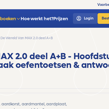
Voorbe
sboeken
Hoe werkt het?
Prijzen
Login
Best
De Wereld Van MAX 2.0 deel A+B
AX 2.0 deel A+B
- Hoofdstu
aak
oefentoetsen & antwo
 aardkorst, aardmantel, aardplaat,