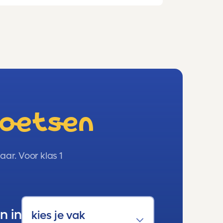
toetsen
ar. Voor klas 1
n in