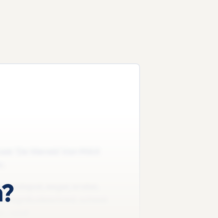
sboek 'De Wereld Van MAX
o.
n?
 hotspot, kegel, krater,
ntmagnitudeschaal, schaal
 relief.