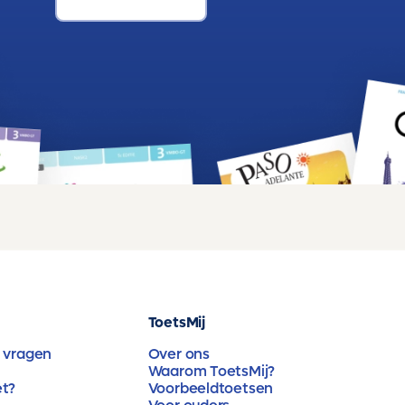
ToetsMij
 vragen
Over ons
Waarom ToetsMij?
et?
Voorbeeldtoetsen