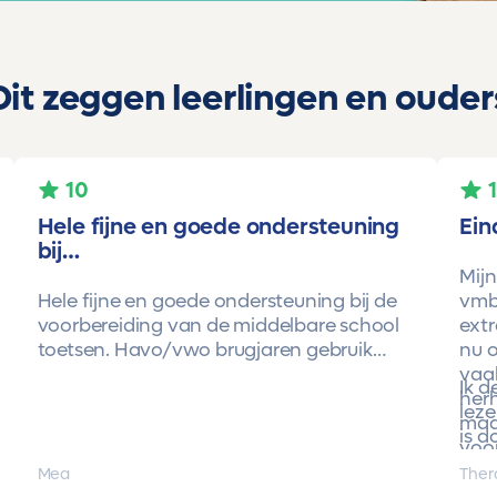
Dit zeggen leerlingen en ouder
10
Hele fijne en goede ondersteuning
Ein
bij…
Mijn
Hele fijne en goede ondersteuning bij de
vmbo
voorbereiding van de middelbare school
extr
toetsen. Havo/vwo brugjaren gebruik
nu o
gemaakt van Toetsmij. Realistische
vaa
Ik 
toetsen. Vraag en antwoorden zijn top.
herh
leze
Cijfers zijn omhoog gegaan maar ook het
maa
is d
begrip van de stof en hoe een toets is
voor
opgebouwd. Goede snelle communicatie
pro
Mea
Ther
met de organisatie. Kortom een
met 