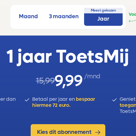
Meest gekozen
Voo
Maand
3 maanden
Jaar
1 jaar ToetsMij
9,99
/mnd
15,99
er dan
Betaal per jaar en
bespaar
Geniet
hiermee 72 euro.
toegan
ToetsMi
Kies dit abonnement