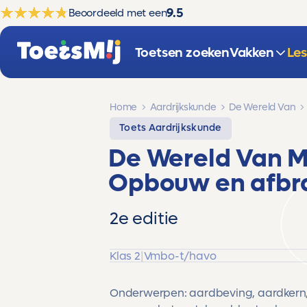
9.5
Beoordeeld met een
Toetsen zoeken
Vakken
Le
Home
Aardrijkskunde
De Wereld Van
Toets Aardrijkskunde
De Wereld Van M
Opbouw en afbr
2e editie
Klas 2
|
Vmbo-t/havo
Onderwerpen: aardbeving, aardkern,