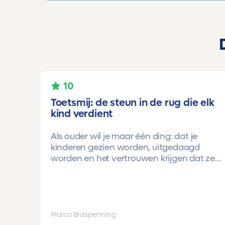
10
Toetsmij: de steun in de rug die elk
kind verdient
Als ouder wil je maar één ding: dat je
kinderen gezien worden, uitgedaagd
worden en het vertrouwen krijgen dat ze
méér kunnen dan ze zelf soms denken.
Voor ons is Toetsmij daarin een
gamechanger geweest.
Onze oudste dochter begon ooit op
Marco Braspenning
mavo-kader. Een lieve, slimme meid, maar