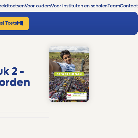
eldtoetsen
Voor ouders
Voor instituten en scholen
Team
Contact
el ToetsMij
k 2 -
orden