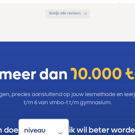
aanrader!!!
Bekijk alle reviews
 meer dan
10.000 
gen, precies aansluitend op jouw lesmethode en leerja
t/m 6 van vmbo-t t/m gymnasium.
n doe
ik wil beter worde