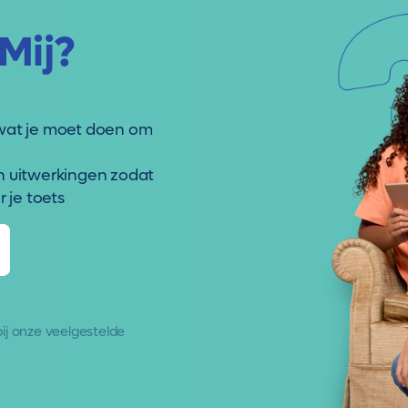
Mij?
wat je moet doen om
n uitwerkingen zodat
 je toets
 bij onze
veelgestelde