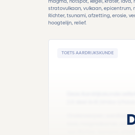
magma, hotspot, kegel, krater, lava
stratovulkaan, vulkaan, epicentrum
Richter, tsunami, afzetting, erosie, 
hoogtelijn, relief.
TOETS AARDRIJKSKUNDE
Deze Aardrijkskunde oefen
2.0 deel A+B |Vmbo-t/havo |
D
Onderwerpen: aardbeving, 
lava, magmakamer, schild
van Richter, tsunami, afzett