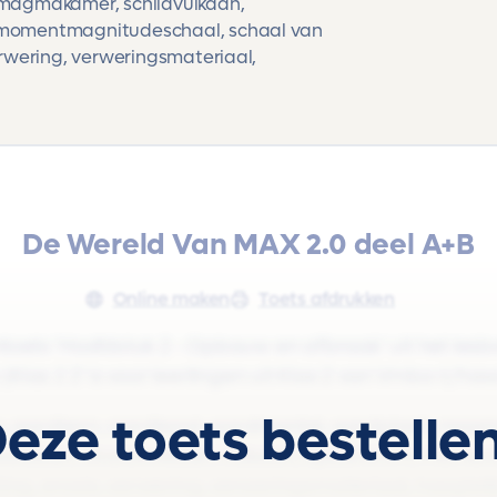
, magmakamer, schildvulkaan,
, momentmagnitudeschaal, schaal van
verwering, verweringsmateriaal,
De Wereld Van MAX 2.0 deel A+B
Online maken
Toets afdrukken
toets 'Hoofdstuk 2 - Opbouw en afbraak' uit het le
Klas 2 2' is voor leerlingen uit Klas 2 van Vmbo-t/hav
eze toets bestelle
aardkern, aardkorst, aardmantel, aardplaat, magma,
vulkaan, stratovulkaan, vulkaan, epicentrum, mome
ing, erosie, verwering, verweringsmateriaal, hoogtelijn,