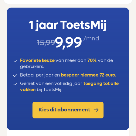
erst, will, present simple, present
continuous.
1 jaar ToetsMij
9,99
/mnd
15,99
Favoriete keuze
van meer dan
70%
van de
gebruikers.
Betaal per jaar en
bespaar hiermee 72 euro.
Geniet van een volledig jaar
toegang tot alle
vakken
bij ToetsMij.
Kies dit abonnement