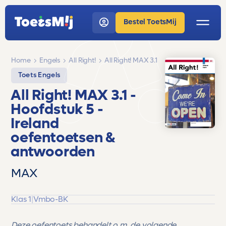
Bestel ToetsMij
Home
Engels
All Right!
All Right! MAX 3.1
Toets Engels
All Right! MAX 3.1
-
Hoofdstuk 5 -
Ireland
oefentoetsen &
antwoorden
MAX
Klas 1
|
Vmbo-BK
Deze oefentoets behandelt o.m. de volgende