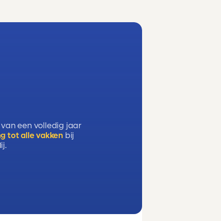
 van een volledig jaar
g tot alle vakken
bij
j.