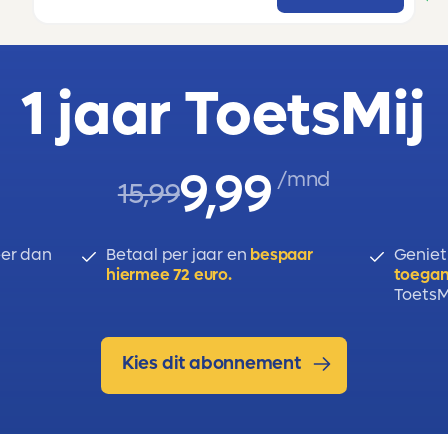
1 jaar ToetsMij
9,99
/mnd
15,99
er dan
Betaal per jaar en
bespaar
Geniet
hiermee 72 euro.
toegan
ToetsMi
Kies dit abonnement