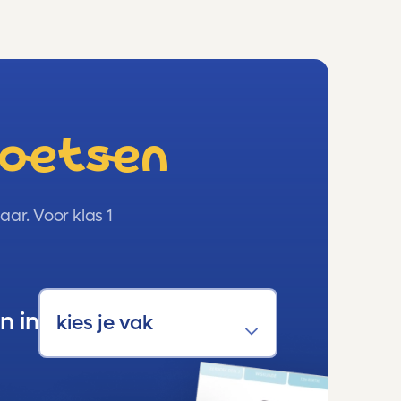
toetsen
ar. Voor klas 1
n in