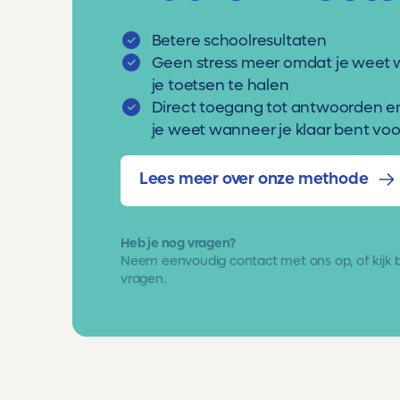
Betere schoolresultaten
Geen stress meer omdat je weet 
je toetsen te halen
Direct toegang tot antwoorden e
je weet wanneer je klaar bent voor
Lees meer over onze methode
Heb je nog vragen?
Neem eenvoudig
contact met ons op
, of kijk
vragen.