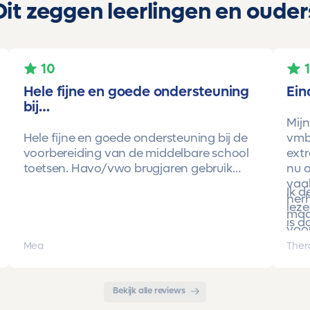
Dit zeggen leerlingen en ouder
10
Hele fijne en goede ondersteuning
Ein
bij…
Mijn
Hele fijne en goede ondersteuning bij de
vmbo
voorbereiding van de middelbare school
extr
toetsen. Havo/vwo brugjaren gebruik
nu o
gemaakt van Toetsmij. Realistische
vaa
Ik 
toetsen. Vraag en antwoorden zijn top.
herh
leze
Cijfers zijn omhoog gegaan maar ook het
maa
is d
begrip van de stof en hoe een toets is
voor
opgebouwd. Goede snelle communicatie
pro
Mea
Ther
met de organisatie. Kortom een
met 
aanrader!!!
Bekijk alle reviews