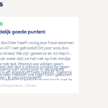
s
10
delijk goede punten!
 dochter heeft vorig jaar haar examen
-GT niet gehaald! Dit jaar was dus
a stress! We zijn gewend en zo liep het
ok weer dat ze het net op het randje
k net red. Maarja we wilden geen
denk dat dat o.a komt omdat ze geen
aling van vorig jaar! In de laatste
r is en daardoor niets bijblijft. Toetsmij
nden hebben we toen toch gekozen
oen. Ik zeg aanrader!!!!
 toetsmij. Sceptisch maar toch wel te
beren. En nu is ze gewoon geslaagd
a Ploegmakers , Vlijmen
hoge punten!!!!!