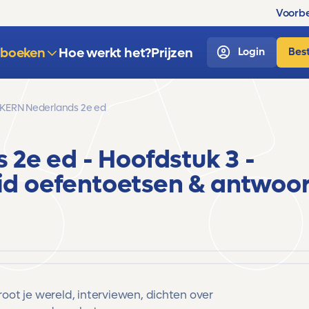
Voorbe
sboeken
Hoe werkt het?
Prijzen
Login
Best
KERN Nederlands 2e ed
s 2e ed
- Hoofdstuk 3 -
id
oefentoetsen & antwoo
ot je wereld, interviewen, dichten over