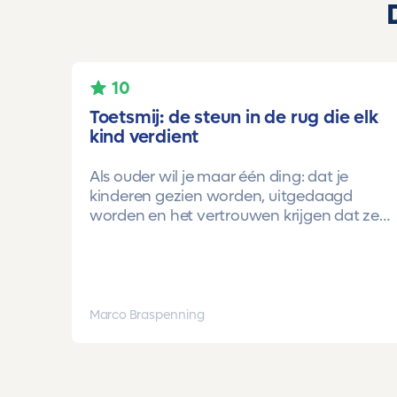
10
Toetsmij: de steun in de rug die elk
kind verdient
Als ouder wil je maar één ding: dat je
kinderen gezien worden, uitgedaagd
worden en het vertrouwen krijgen dat ze
méér kunnen dan ze zelf soms denken.
Voor ons is Toetsmij daarin een
gamechanger geweest.
Onze oudste dochter begon ooit op
Marco Braspenning
mavo-kader. Een lieve, slimme meid, maar
soms onzeker en zoekend naar structuur.
Dankzij de toetsen van Toetsmij.....helder,
betrouwbaar, precies op niveau en altijd