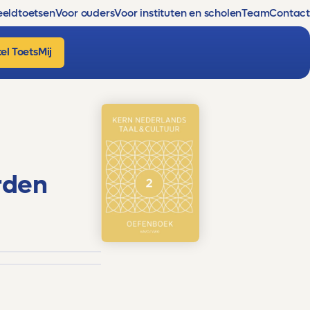
eldtoetsen
Voor ouders
Voor instituten en scholen
Team
Contact
el ToetsMij
rden