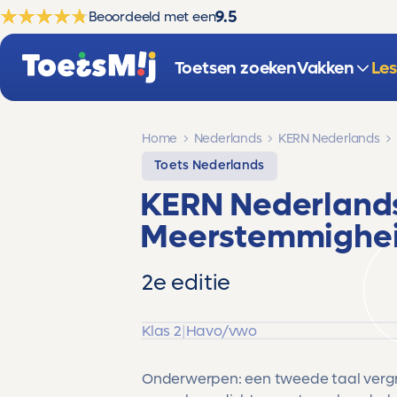
9.5
Beoordeeld met een
Toetsen zoeken
Vakken
Le
Home
Nederlands
KERN Nederlands
Toets Nederlands
KERN Nederland
Meerstemmighe
2e editie
Klas 2
|
Havo/vwo
Onderwerpen: een tweede taal vergro