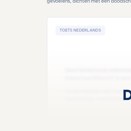
gevoelens, dichten met een boodsc
TOETS NEDERLANDS
Deze Nederlands oefentoet
|Havo/vwo |Klas 2 2' is voo
D
Onderwerpen: een tweede t
boodschap, woordenscha