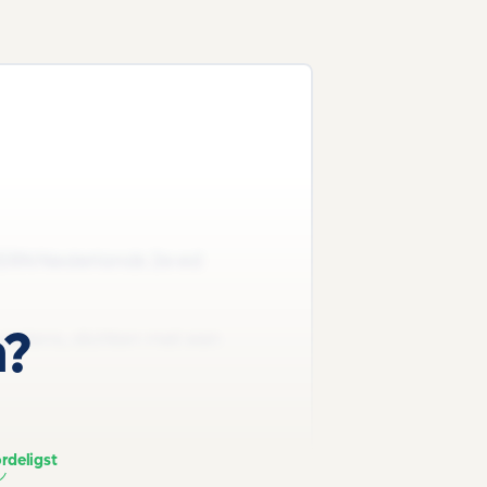
KERN Nederlands 2e ed
n?
voelens, dichten met een
rdeligst