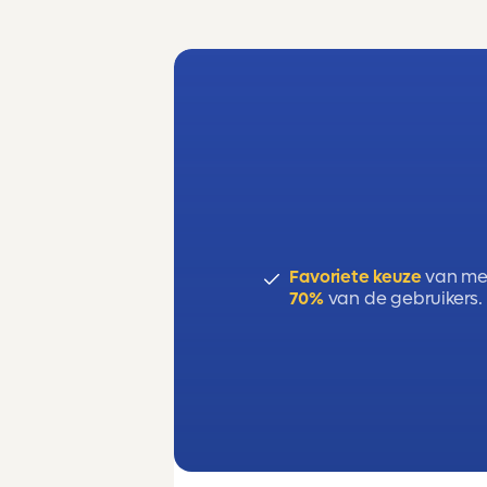
Favoriete keuze
van me
70%
van de gebruikers.