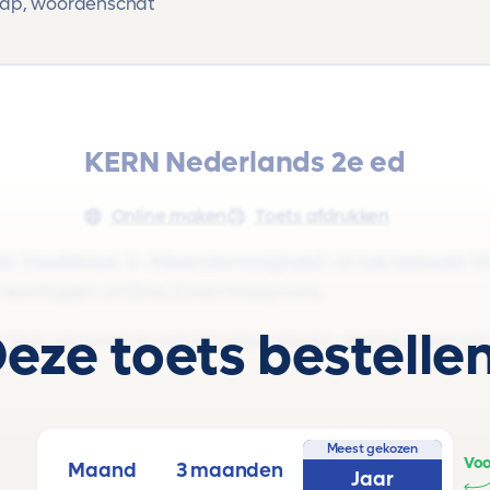
hap, woordenschat
KERN Nederlands 2e ed
Online maken
Toets afdrukken
s 'Hoofdstuk 3 - Meerstemmigheid' uit het lesboek '
r leerlingen uit Klas 2 van Havo/vwo.
eze toets bestelle
aal vergroot je wereld, interviewen, dichten over ge
t
Meest gekozen
Voo
Maand
3 maanden
Jaar