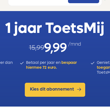
1 jaar ToetsMij
9,99
/mnd
15,99
er dan
Betaal per jaar en
bespaar
Geniet
hiermee 72 euro.
toegan
ToetsMi
Kies dit abonnement