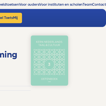
eldtoetsen
Voor ouders
Voor instituten en scholen
Team
Contact
el ToetsMij
aming