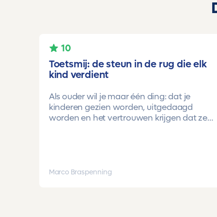
10
Toetsmij: de steun in de rug die elk
kind verdient
Als ouder wil je maar één ding: dat je
kinderen gezien worden, uitgedaagd
worden en het vertrouwen krijgen dat ze
méér kunnen dan ze zelf soms denken.
Voor ons is Toetsmij daarin een
gamechanger geweest.
Onze oudste dochter begon ooit op
Marco Braspenning
mavo-kader. Een lieve, slimme meid, maar
soms onzeker en zoekend naar structuur.
Dankzij de toetsen van Toetsmij.....helder,
betrouwbaar, precies op niveau en altijd