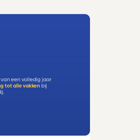
 van een volledig jaar
g tot alle vakken
bij
j.