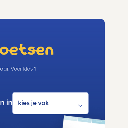
toetsen
ar. Voor klas 1
n in