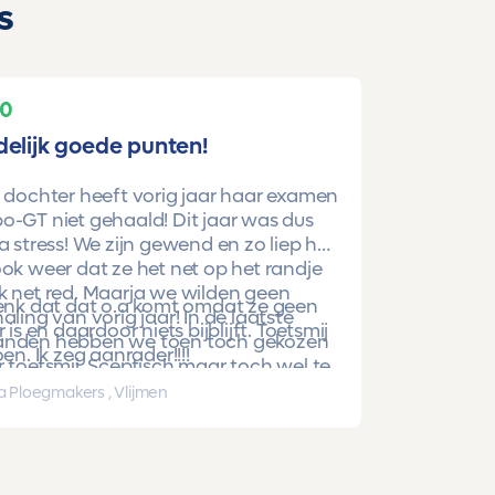
s
10
delijk goede punten!
 dochter heeft vorig jaar haar examen
-GT niet gehaald! Dit jaar was dus
a stress! We zijn gewend en zo liep het
ok weer dat ze het net op het randje
k net red. Maarja we wilden geen
denk dat dat o.a komt omdat ze geen
aling van vorig jaar! In de laatste
r is en daardoor niets bijblijft. Toetsmij
nden hebben we toen toch gekozen
oen. Ik zeg aanrader!!!!
 toetsmij. Sceptisch maar toch wel te
beren. En nu is ze gewoon geslaagd
a Ploegmakers , Vlijmen
hoge punten!!!!!