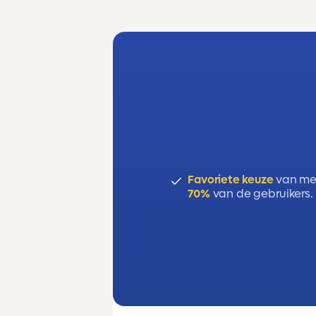
Favoriete keuze
van me
70%
van de gebruikers.