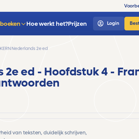
Voorbe
sboeken
Hoe werkt het?
Prijzen
Login
Best
KERN Nederlands 2e ed
s 2e ed
- Hoofdstuk 4 - Fr
antwoorden
d van teksten, duidelijk schrijven,