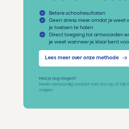
Betere schoolresultaten
Geen stress meer omdat je weet 
je toetsen te halen
Direct toegang tot antwoorden e
je weet wanneer je klaar bent voor
Lees meer over onze methode
Heb je nog vragen?
Neem eenvoudig
contact met ons op
, of kijk
vragen.