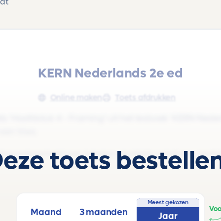
hat
KERN Nederlands 2e ed
Online maken
Toets afdrukken
 'Hoofdstuk 4 - Framing' uit het lesboek 'KERN Neder
3 van Vwo.
eze toets bestelle
ouwbaarheid van teksten, duidelijk schrijven, gedicht
Meest gekozen
Voo
Maand
3 maanden
Jaar