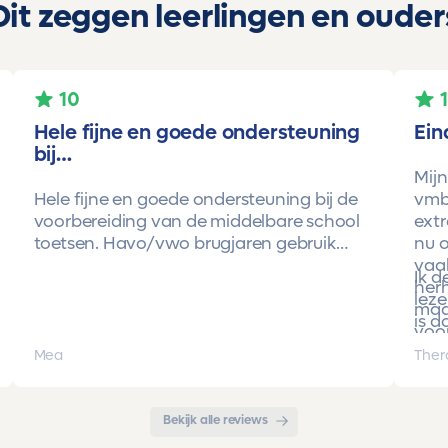
Dit zeggen leerlingen en ouder
10
Hele fijne en goede ondersteuning
Ein
bij…
Mijn
Hele fijne en goede ondersteuning bij de
vmbo
voorbereiding van de middelbare school
extr
toetsen. Havo/vwo brugjaren gebruik
nu o
gemaakt van Toetsmij. Realistische
vaa
Ik 
toetsen. Vraag en antwoorden zijn top.
herh
leze
Cijfers zijn omhoog gegaan maar ook het
maa
is d
begrip van de stof en hoe een toets is
voor
opgebouwd. Goede snelle communicatie
pro
Mea
Ther
met de organisatie. Kortom een
met 
aanrader!!!
Bekijk alle reviews