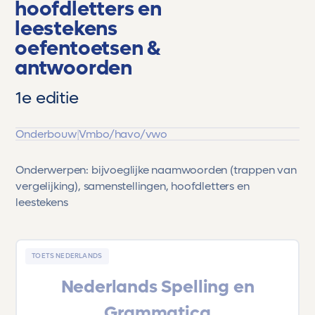
hoofdletters en
leestekens
oefentoetsen &
antwoorden
1e editie
Onderbouw
|
Vmbo/havo/vwo
Onderwerpen:
bijvoeglijke naamwoorden (trappen van
vergelijking)
,
samenstellingen,
hoofdletters en
l
eestekens
TOETS NEDERLANDS
Nederlands Spelling en
Grammatica