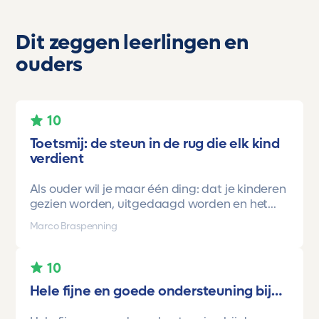
Dit zeggen leerlingen en
ouders
10
Toetsmij: de steun in de rug die elk kind
verdient
Als ouder wil je maar één ding: dat je kinderen
gezien worden, uitgedaagd worden en het
vertrouwen krijgen dat ze méér kunnen dan ze
Marco Braspenning
zelf soms denken. Voor ons is Toetsmij daarin
een gamechanger geweest.
10
Onze oudste dochter begon ooit op mavo-
Hele fijne en goede ondersteuning bij…
kader. Een lieve, slimme meid, maar soms
onzeker en zoekend naar structuur. Dankzij de