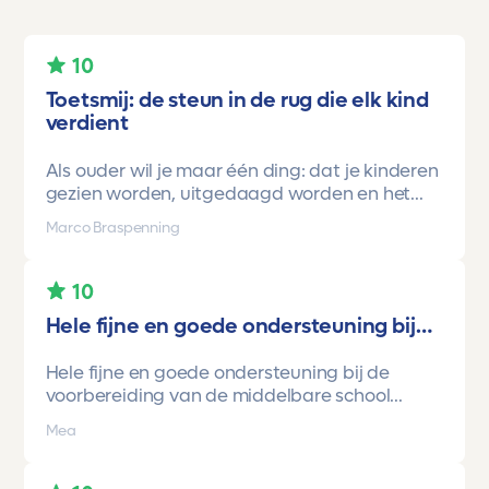
10
Toetsmij: de steun in de rug die elk kind
verdient
Als ouder wil je maar één ding: dat je kinderen
gezien worden, uitgedaagd worden en het
vertrouwen krijgen dat ze méér kunnen dan ze
Marco Braspenning
zelf soms denken. Voor ons is Toetsmij daarin
een gamechanger geweest.
10
Onze oudste dochter begon ooit op mavo-
Hele fijne en goede ondersteuning bij…
kader. Een lieve, slimme meid, maar soms
onzeker en zoekend naar structuur. Dankzij de
Hele fijne en goede ondersteuning bij de
toetsen van Toetsmij.....helder, betrouwbaar,
voorbereiding van de middelbare school
precies op niveau en altijd met ruimte om te
toetsen. Havo/vwo brugjaren gebruik
groeien kreeg ze stap voor stap het
Mea
gemaakt van Toetsmij. Realistische toetsen.
vertrouwen dat ze het wél kon.
Vraag en antwoorden zijn top. Cijfers zijn
En hoe.
omhoog gegaan maar ook het begrip van de