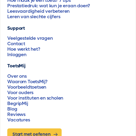
Hoe maak je een toets? 7 tips
Prestatiedruk: wat kun je eraan doen?
Leesvaardigheid verbeteren
Leren van slechte cijfers
Support
Veelgestelde vragen
Contact
Hoe werkt het?
Inloggen
ToetsMij
Over ons
Waarom ToetsMij?
Voorbeeldtoetsen
Voor ouders
Voor instituten en scholen
BegripMij
Blog
Reviews
Vacatures
Start met oefenen