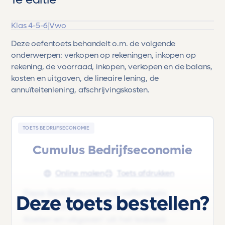
1e editie
Klas 4-5-6
|
Vwo
Deze oefentoets behandelt o.m. de volgende
onderwerpen: verkopen op rekeningen, inkopen op
rekening, de voorraad, inkopen, verkopen en de balans,
kosten en uitgaven, de lineaire lening, de
annuïteitenlening, afschrijvingskosten.
TOETS BEDRIJFSECONOMIE
Cumulus Bedrijfseconomie
Online maken
Toets afdrukken
Deze Bedrijfseconomie oefentoets
Deze toets bestellen?
'Hoofdstuk 3.2-3.3 - Inkopen en Verkopen,
Kosten en uitgaven' uit het lesboek