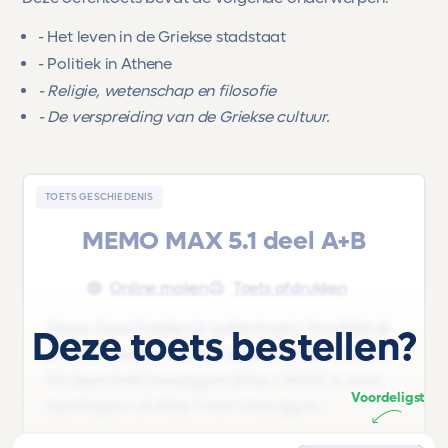
- Het leven in de Griekse stadstaat
- Politiek in Athene
- Religie, wetenschap en filosofie
- De verspreiding van de Griekse cultuur.
TOETS GESCHIEDENIS
MEMO MAX 5.1 deel A+B
Online maken
Toets afdrukken
Deze Geschiedenis oefentoets 'Hoofdstuk
Deze toets bestellen?
2 - De Grieken' uit het lesboek 'MEMO MAX
5.1 deel A+B |Vwo/gym |Klas 1 MAX' is voor
Voordeligst
leerlingen uit Klas 1 van Vwo/gym.