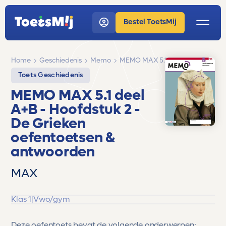
Bestel ToetsMij
Home
Geschiedenis
Memo
MEMO MAX 5.1 deel A+B
Toets Geschiedenis
MEMO MAX 5.1 deel
A+B
- Hoofdstuk 2 -
De Grieken
oefentoetsen &
antwoorden
MAX
Klas 1
|
Vwo/gym
Deze oefentoets bevat de volgende onderwerpen: