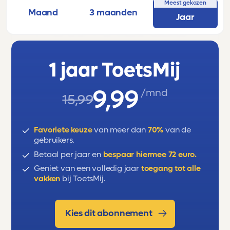
Deze oefentoets bevat de volgende
Meest gekozen
Maand
3 maanden
onderwerpen:
Jaar
- Het leven in de Griekse stadstaat
- Politiek in Athene
- Religie, wetenschap en filosofie
1 jaar ToetsMij
- De verspreiding van de Griekse cultuur.
9,99
/mnd
15,99
Favoriete keuze
van meer dan
70%
van de
gebruikers.
Betaal per jaar en
bespaar hiermee 72 euro.
Geniet van een volledig jaar
toegang tot alle
vakken
bij ToetsMij.
Kies dit abonnement