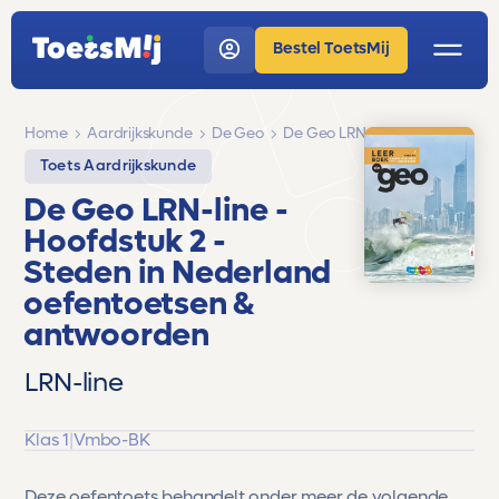
Bestel ToetsMij
Home
Aardrijkskunde
De Geo
De Geo LRN-line
Toets Aardrijkskunde
De Geo LRN-line
-
Hoofdstuk 2 -
Steden in Nederland
oefentoetsen &
antwoorden
LRN-line
Klas 1
|
Vmbo-BK
Deze oefentoets behandelt onder meer de volgende