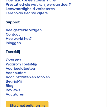
Hoe maak je een toets? 7 tips
Prestatiedruk: wat kun je eraan doen?
Leesvaardigheid verbeteren
Leren van slechte cijfers
Support
Veelgestelde vragen
Contact
Hoe werkt het?
Inloggen
ToetsMij
Over ons
Waarom ToetsMij?
Voorbeeldtoetsen
Voor ouders
Voor instituten en scholen
BegripMij
Blog
Reviews
Vacatures
Start met oefenen