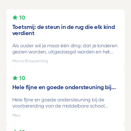
10
Toetsmij: de steun in de rug die elk kind
verdient
Als ouder wil je maar één ding: dat je kinderen
gezien worden, uitgedaagd worden en het
vertrouwen krijgen dat ze méér kunnen dan ze
Marco Braspenning
zelf soms denken. Voor ons is Toetsmij daarin
een gamechanger geweest.
10
Onze oudste dochter begon ooit op mavo-
Hele fijne en goede ondersteuning bij…
kader. Een lieve, slimme meid, maar soms
onzeker en zoekend naar structuur. Dankzij de
Hele fijne en goede ondersteuning bij de
toetsen van Toetsmij.....helder, betrouwbaar,
voorbereiding van de middelbare school
precies op niveau en altijd met ruimte om te
toetsen. Havo/vwo brugjaren gebruik
groeien kreeg ze stap voor stap het
Mea
gemaakt van Toetsmij. Realistische toetsen.
vertrouwen dat ze het wél kon.
Vraag en antwoorden zijn top. Cijfers zijn
En hoe.
omhoog gegaan maar ook het begrip van de