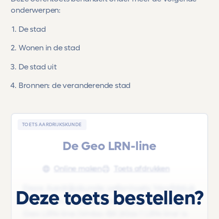
onderwerpen:
De stad
Wonen in de stad
De stad uit
Bronnen: de veranderende stad
TOETS AARDRIJKSKUNDE
De Geo LRN-line
Online maken
Toets afdrukken
Deze Aardrijkskunde oefentoets 'Hoofdstuk
Deze toets bestellen?
2 - Steden in Nederland' uit het lesboek 'De
Geo LRN-line |Vmbo-BK |Klas 1 LRN-line' is