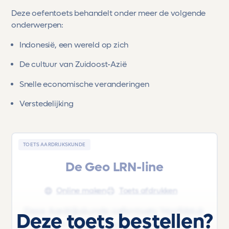
Deze oefentoets behandelt onder meer de volgende
onderwerpen:
Indonesië, een wereld op zich
De cultuur van Zuidoost-Azië
Snelle economische veranderingen
Verstedelijking
TOETS AARDRIJKSKUNDE
De Geo LRN-line
Online maken
Toets afdrukken
Deze Aardrijkskunde oefentoets 'Hoofdstuk
Deze toets bestellen?
5 - Land in Zuidoost-Azië: Indonesië' uit het