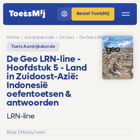
Bestel ToetsMij
Home
Aardrijkskunde
De Geo
De Geo LRN-line
Toets Aardrijkskunde
De Geo LRN-line
-
Hoofdstuk 5 - Land
in Zuidoost-Azië:
Indonesië
oefentoetsen &
antwoorden
LRN-line
Klas 1
|
Havo/vwo