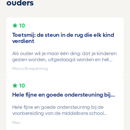
ouders
10
Toetsmij: de steun in de rug die elk kind
verdient
Als ouder wil je maar één ding: dat je kinderen
gezien worden, uitgedaagd worden en het
vertrouwen krijgen dat ze méér kunnen dan ze
Marco Braspenning
zelf soms denken. Voor ons is Toetsmij daarin
een gamechanger geweest.
10
Onze oudste dochter begon ooit op mavo-
Hele fijne en goede ondersteuning bij…
kader. Een lieve, slimme meid, maar soms
onzeker en zoekend naar structuur. Dankzij de
Hele fijne en goede ondersteuning bij de
toetsen van Toetsmij.....helder, betrouwbaar,
voorbereiding van de middelbare school
precies op niveau en altijd met ruimte om te
toetsen. Havo/vwo brugjaren gebruik
groeien kreeg ze stap voor stap het
Mea
gemaakt van Toetsmij. Realistische toetsen.
vertrouwen dat ze het wél kon.