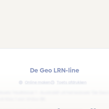
De Geo LRN-line
Online maken
Toets afdrukken
ets 'Hoofdstuk 1 - Australië' uit het lesboek 'De Geo
 uit Klas 1 van Vmbo-BK.