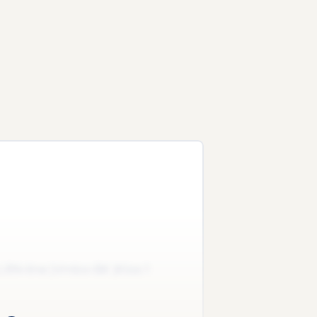
 LRN-line |Vmbo-BK |Klas 1