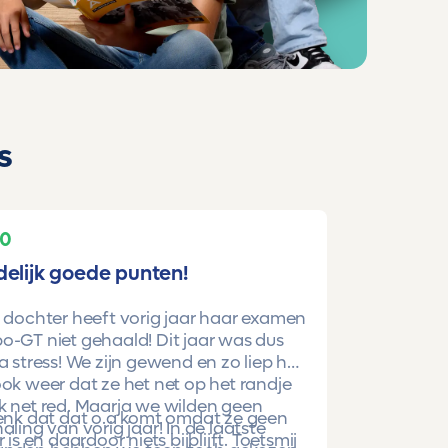
s
10
delijk goede punten!
 dochter heeft vorig jaar haar examen
-GT niet gehaald! Dit jaar was dus
a stress! We zijn gewend en zo liep het
ok weer dat ze het net op het randje
k net red. Maarja we wilden geen
denk dat dat o.a komt omdat ze geen
aling van vorig jaar! In de laatste
r is en daardoor niets bijblijft. Toetsmij