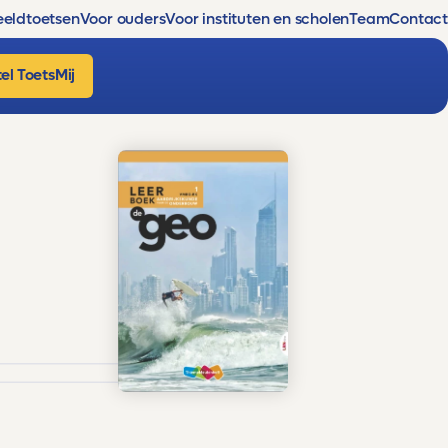
eldtoetsen
Voor ouders
Voor instituten en scholen
Team
Contact
el ToetsMij