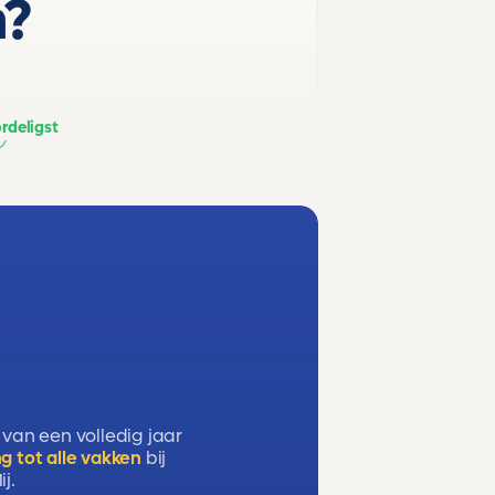
n?
rdeligst
 van een volledig jaar
g tot alle vakken
bij
j.