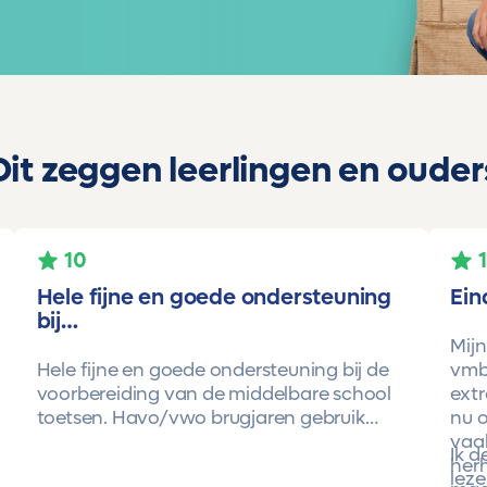
Dit zeggen leerlingen en ouder
10
Hele fijne en goede ondersteuning
Ein
bij…
Mijn
Hele fijne en goede ondersteuning bij de
vmbo
voorbereiding van de middelbare school
extr
toetsen. Havo/vwo brugjaren gebruik
nu o
gemaakt van Toetsmij. Realistische
vaa
Ik 
toetsen. Vraag en antwoorden zijn top.
herh
leze