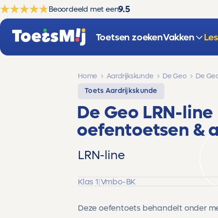
9.5
Beoordeeld met een
Toetsen zoeken
Vakken
Le
Home
Aardrijkskunde
De Geo
De Geo
Toets Aardrijkskunde
De Geo LRN-line
oefentoetsen & 
LRN-line
Klas 1
|
Vmbo-BK
Deze oefentoets behandelt onder m