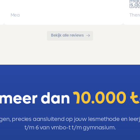
Cijfers zijn omhoog gegaan maar ook het
maa
is d
begrip van de stof en hoe een toets is
voor
opgebouwd. Goede snelle communicatie
pro
Mea
Ther
met de organisatie. Kortom een
met 
aanrader!!!
Bekijk alle reviews
 meer dan
10.000 
gen, precies aansluitend op jouw lesmethode en leerja
t/m 6 van vmbo-t t/m gymnasium.