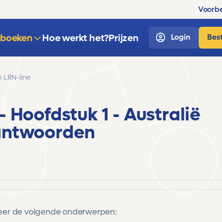
Voorbe
sboeken
Hoe werkt het?
Prijzen
Login
Best
 LRN-line
- Hoofdstuk 1 - Australië
antwoorden
eer de volgende onderwerpen: