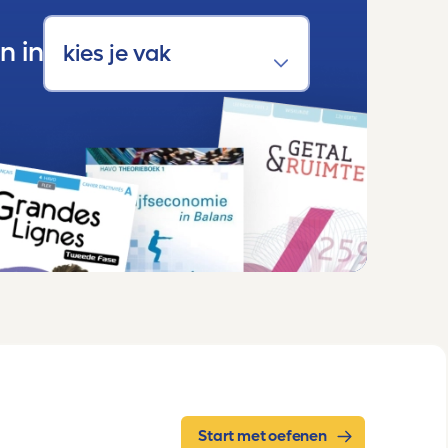
n in
Start met oefenen