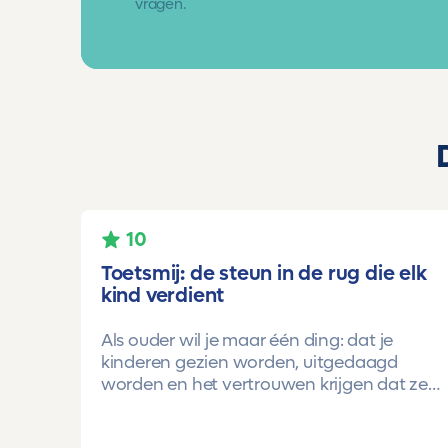
vragen.
10
Toetsmij: de steun in de rug die elk
kind verdient
Als ouder wil je maar één ding: dat je
kinderen gezien worden, uitgedaagd
worden en het vertrouwen krijgen dat ze
méér kunnen dan ze zelf soms denken.
Voor ons is Toetsmij daarin een