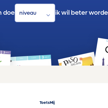
n doe
ik wil beter worde
ToetsMij