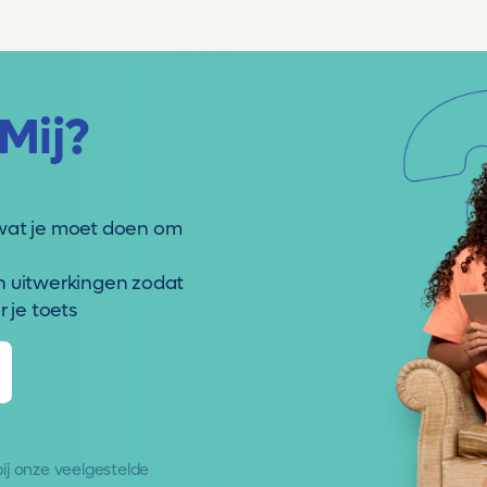
Mij?
wat je moet doen om
n uitwerkingen zodat
 je toets
 bij onze
veelgestelde