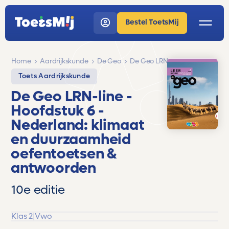
Bestel ToetsMij
Home
Aardrijkskunde
De Geo
De Geo LRN-line
Toets Aardrijkskunde
De Geo LRN-line
-
Hoofdstuk 6 -
Nederland: klimaat
en duurzaamheid
oefentoetsen &
antwoorden
10e editie
Klas 2
|
Vwo