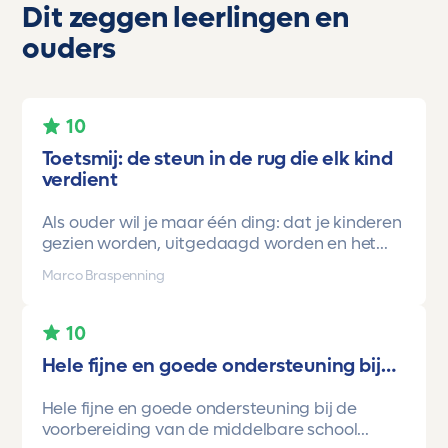
Dit zeggen leerlingen en
ouders
10
Toetsmij: de steun in de rug die elk kind
verdient
Als ouder wil je maar één ding: dat je kinderen
gezien worden, uitgedaagd worden en het
vertrouwen krijgen dat ze méér kunnen dan ze
Marco Braspenning
zelf soms denken. Voor ons is Toetsmij daarin
een gamechanger geweest.
10
Onze oudste dochter begon ooit op mavo-
Hele fijne en goede ondersteuning bij…
kader. Een lieve, slimme meid, maar soms
onzeker en zoekend naar structuur. Dankzij de
Hele fijne en goede ondersteuning bij de
toetsen van Toetsmij.....helder, betrouwbaar,
voorbereiding van de middelbare school
precies op niveau en altijd met ruimte om te