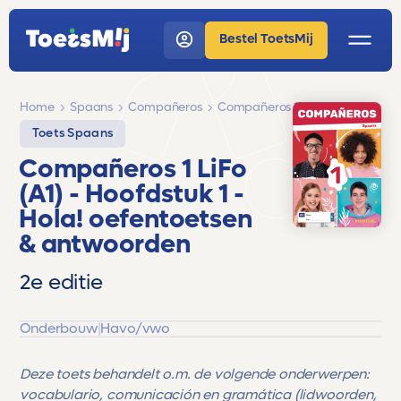
Bestel ToetsMij
Home
Spaans
Compañeros
Compañeros 1 LiFo (A1)
Toets Spaans
Compañeros 1 LiFo
(A1)
- Hoofdstuk 1 -
Hola!
oefentoetsen
& antwoorden
2e editie
Onderbouw
|
Havo/vwo
Deze toets behandelt o.m. de volgende onderwerpen:
vocabulario, comunicación en gramática (lidwoorden,