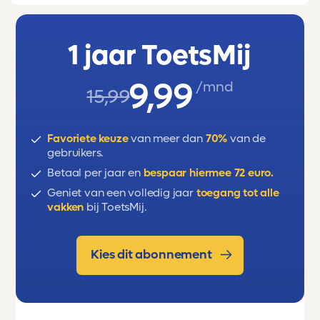
vrouwelijke zelfstandige naamwoorden,
persoonlijke voornaamwoorden en de
1 jaar ToetsMij
presente (tt) van 'ser' en 'llamarse').
9,99
/mnd
15,99
Favoriete keuze
van meer dan
70%
van de
gebruikers.
Betaal per jaar en
bespaar hiermee 72 euro.
Geniet van een volledig jaar
toegang tot alle
vakken
bij ToetsMij.
Kies dit abonnement