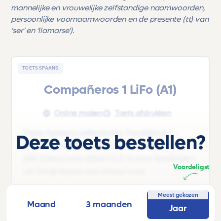
mannelijke en vrouwelijke zelfstandige naamwoorden,
persoonlijke voornaamwoorden en de presente (tt) van
'ser' en 'llamarse').
TOETS SPAANS
Compañeros 1 LiFo (A1)
Online maken
Toets afdrukken
Deze Spaans oefentoets 'Hoofdstuk 1 -
Deze toets bestellen?
Hola!' uit het lesboek 'Compañeros 1 LiFo
(A1) |Havo/vwo |Klas 1-2 2' is voor leerlingen
Voordeligst
uit Onderbouw van Havo/vwo.
Deze toets behandelt o.m. de volgende
Meest gekozen
Maand
3 maanden
onderwerpen: vocabulario, comunicación
Jaar
en gramática (lidwoorden, mannelijke en