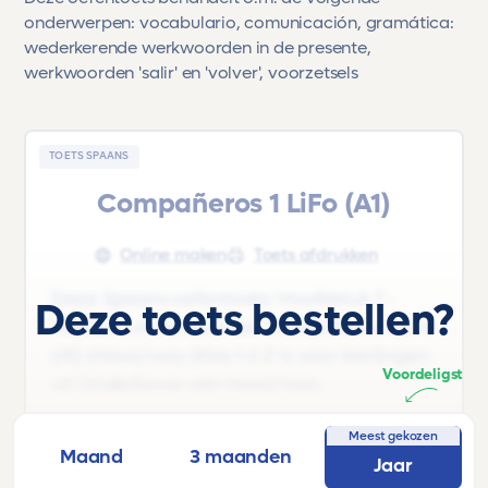
onderwerpen: vocabulario, comunicación, gramática:
wederkerende werkwoorden in de presente,
werkwoorden 'salir' en 'volver', voorzetsels
TOETS SPAANS
Compañeros 1 LiFo (A1)
Online maken
Toets afdrukken
Deze Spaans oefentoets 'Hoofdstuk 7 -
Deze toets bestellen?
Hábitos' uit het lesboek 'Compañeros 1 LiFo
(A1) |Havo/vwo |Klas 1-2 2' is voor leerlingen
Voordeligst
uit Onderbouw van Havo/vwo.
Deze oefentoets behandelt o.m. de
Meest gekozen
Maand
3 maanden
volgende onderwerpen: vocabulario,
Jaar
comunicación, gramática: wederkerende