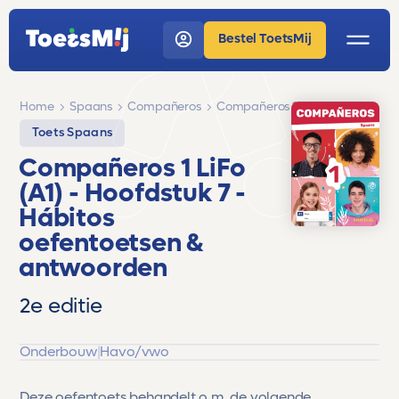
Bestel ToetsMij
Home
Spaans
Compañeros
Compañeros 1 LiFo (A1)
Toets Spaans
Compañeros 1 LiFo
(A1)
- Hoofdstuk 7 -
Hábitos
oefentoetsen &
antwoorden
2e editie
Onderbouw
|
Havo/vwo
Deze oefentoets behandelt o.m. de volgende