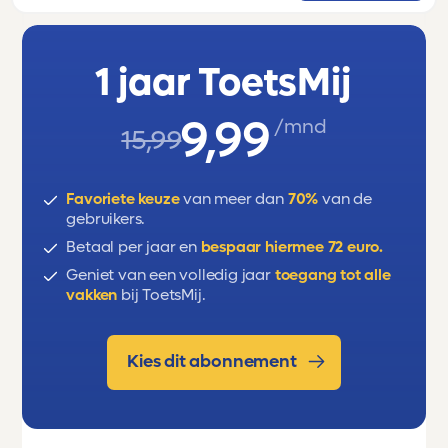
werkwoorden in de presente,
werkwoorden 'salir' en 'volver', voorzetsels
1 jaar ToetsMij
9,99
/mnd
15,99
Favoriete keuze
van meer dan
70%
van de
gebruikers.
Betaal per jaar en
bespaar hiermee 72 euro.
Geniet van een volledig jaar
toegang tot alle
vakken
bij ToetsMij.
Kies dit abonnement