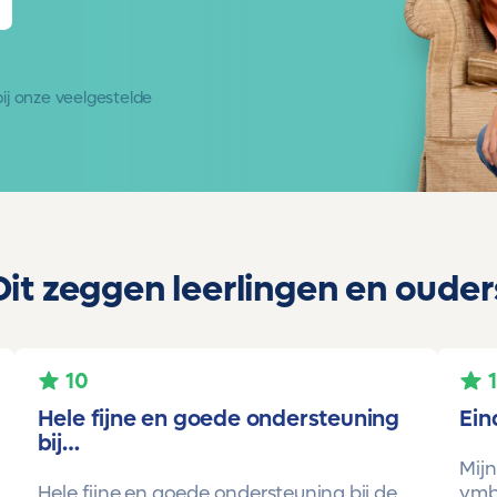
 bij onze
veelgestelde
Dit zeggen leerlingen en ouder
10
Hele fijne en goede ondersteuning
Ein
bij…
Mijn
Hele fijne en goede ondersteuning bij de
vmbo