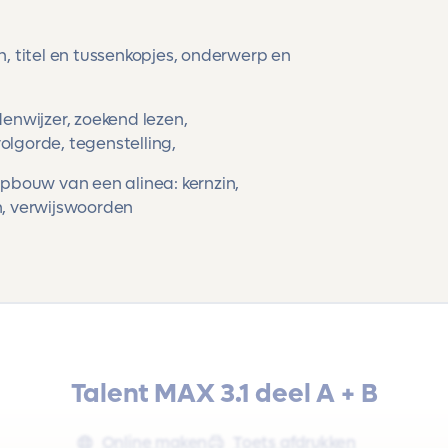
, titel en tussenkopjes, onderwerp en
enwijzer, zoekend lezen,
lgorde, tegenstelling,
pbouw van een alinea: kernzin,
n, verwijswoorden
Talent MAX 3.1 deel A + B
Online maken
Toets afdrukken