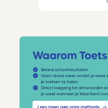
Waarom Toets
Betere schoolresultaten
Geen stress meer omdat je weet 
je toetsen te halen
Direct toegang tot antwoorden e
je weet wanneer je klaar bent voor
Lees meer over onze methode