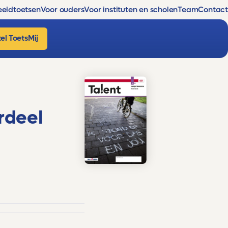
eldtoetsen
Voor ouders
Voor instituten en scholen
Team
Contact
el ToetsMij
rdeel