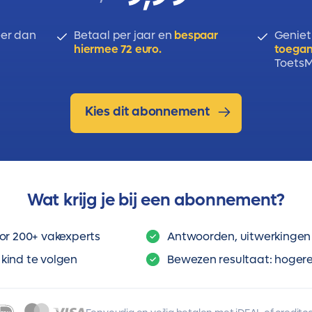
er dan
Betaal per jaar en
bespaar
Geniet
hiermee 72 euro.
toegan
ToetsMi
Kies dit abonnement
Wat krijg je bij een abonnement?
or 200+ vakexperts
Antwoorden, uitwerkingen 
kind te volgen
Bewezen resultaat: hogere 