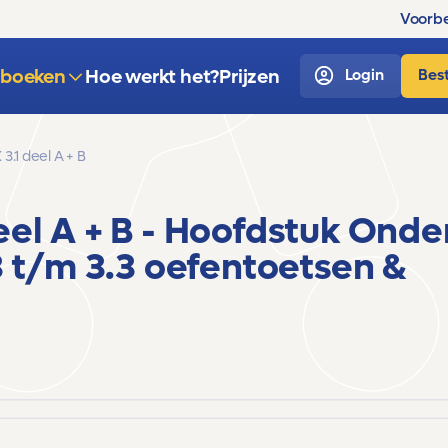
Voorbe
sboeken
Hoe werkt het?
Prijzen
Login
Best
3.1 deel A + B
eel A + B
- Hoofdstuk Onde
3 t/m 3.3
oefentoetsen &