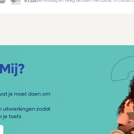
Eenvoudig en veilig betalen met iDEAL of creditc
Mij?
wat je moet doen om
n uitwerkingen zodat
 je toets