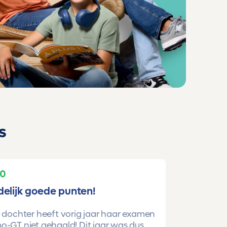
s
10
delijk goede punten!
 dochter heeft vorig jaar haar examen
-GT niet gehaald! Dit jaar was dus