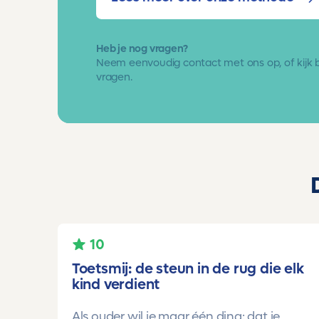
Heb je nog vragen?
Neem eenvoudig
contact met ons op
, of kijk
vragen.
10
Toetsmij: de steun in de rug die elk
kind verdient
Als ouder wil je maar één ding: dat je