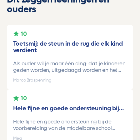
ouders
10
Toetsmij: de steun in de rug die elk kind
verdient
Als ouder wil je maar één ding: dat je kinderen
gezien worden, uitgedaagd worden en het
vertrouwen krijgen dat ze méér kunnen dan ze
Marco Braspenning
zelf soms denken. Voor ons is Toetsmij daarin
een gamechanger geweest.
10
Onze oudste dochter begon ooit op mavo-
Hele fijne en goede ondersteuning bij…
kader. Een lieve, slimme meid, maar soms
onzeker en zoekend naar structuur. Dankzij de
Hele fijne en goede ondersteuning bij de
toetsen van Toetsmij.....helder, betrouwbaar,
voorbereiding van de middelbare school
precies op niveau en altijd met ruimte om te
toetsen. Havo/vwo brugjaren gebruik
groeien kreeg ze stap voor stap het
Mea