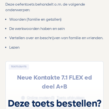
Deze oefentoets behandelt o.m. de volgende
onderwerpen:
Woorden (familie en getallen)
De werkwoorden haben en sein
Vertellen over en beschrijven van familie en vrienden.
Lezen
TOETS DUITS
Neue Kontakte 7.1 FLEX ed
deel A+B
Online maken
Toets afdrukken
Deze toets bestellen?
Deze Duits oefentoets 'Kapitel 2 - Wir' uit