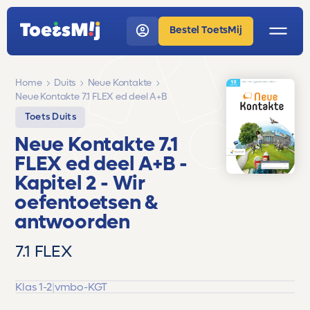
Bestel ToetsMij
Home
Duits
Neue Kontakte
Neue Kontakte 7.1 FLEX ed deel A+B
Toets Duits
Neue Kontakte 7.1
FLEX ed deel A+B
-
Kapitel 2 - Wir
oefentoetsen &
antwoorden
7.1 FLEX
Klas 1-2
|
vmbo-KGT