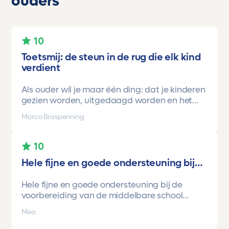
ouders
10
Toetsmij: de steun in de rug die elk kind
verdient
Als ouder wil je maar één ding: dat je kinderen
gezien worden, uitgedaagd worden en het
vertrouwen krijgen dat ze méér kunnen dan ze
Marco Braspenning
zelf soms denken. Voor ons is Toetsmij daarin
een gamechanger geweest.
10
Onze oudste dochter begon ooit op mavo-
Hele fijne en goede ondersteuning bij…
kader. Een lieve, slimme meid, maar soms
onzeker en zoekend naar structuur. Dankzij de
Hele fijne en goede ondersteuning bij de
toetsen van Toetsmij.....helder, betrouwbaar,
voorbereiding van de middelbare school
precies op niveau en altijd met ruimte om te
toetsen. Havo/vwo brugjaren gebruik
groeien kreeg ze stap voor stap het
Mea
gemaakt van Toetsmij. Realistische toetsen.
vertrouwen dat ze het wél kon.
Vraag en antwoorden zijn top. Cijfers zijn