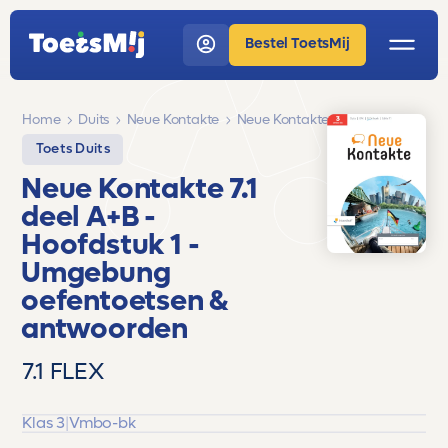
Bestel ToetsMij
Home
Duits
Neue Kontakte
Neue Kontakte 7.1 deel A+B
Toets Duits
Neue Kontakte 7.1
deel A+B
-
Hoofdstuk 1 -
Umgebung
oefentoetsen &
antwoorden
7.1 FLEX
Klas 3
|
Vmbo-bk