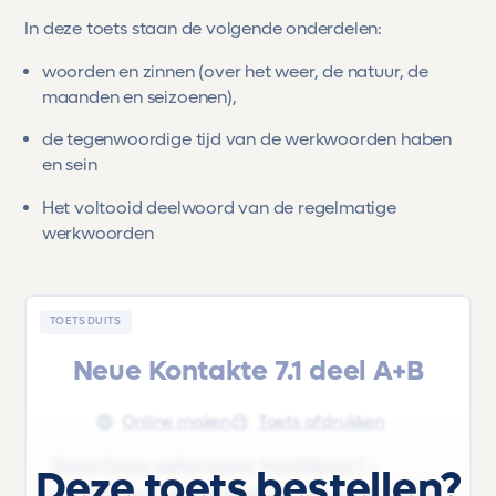
In deze toets staan de volgende onderdelen:
woorden en zinnen (over het weer, de natuur, de
maanden en seizoenen),
de tegenwoordige tijd van de werkwoorden haben
en sein
Het voltooid deelwoord van de regelmatige
werkwoorden
TOETS DUITS
Neue Kontakte 7.1 deel A+B
Online maken
Toets afdrukken
Deze Duits oefentoets 'Hoofdstuk 1 -
Deze toets bestellen?
Umgebung' uit het lesboek 'Neue Kontakte