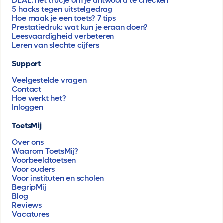
DEAL: hét trucje om je antwoord te checken
5 hacks tegen uitstelgedrag
Hoe maak je een toets? 7 tips
Prestatiedruk: wat kun je eraan doen?
Leesvaardigheid verbeteren
Leren van slechte cijfers
Support
Veelgestelde vragen
Contact
Hoe werkt het?
Inloggen
ToetsMij
Over ons
Waarom ToetsMij?
Voorbeeldtoetsen
Voor ouders
Voor instituten en scholen
BegripMij
Blog
Reviews
Vacatures