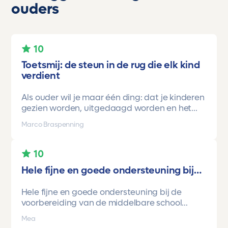
ouders
10
Toetsmij: de steun in de rug die elk kind
verdient
Als ouder wil je maar één ding: dat je kinderen
gezien worden, uitgedaagd worden en het
vertrouwen krijgen dat ze méér kunnen dan ze
Marco Braspenning
zelf soms denken. Voor ons is Toetsmij daarin
een gamechanger geweest.
10
Onze oudste dochter begon ooit op mavo-
Hele fijne en goede ondersteuning bij…
kader. Een lieve, slimme meid, maar soms
onzeker en zoekend naar structuur. Dankzij de
Hele fijne en goede ondersteuning bij de
toetsen van Toetsmij.....helder, betrouwbaar,
voorbereiding van de middelbare school
precies op niveau en altijd met ruimte om te
toetsen. Havo/vwo brugjaren gebruik
groeien kreeg ze stap voor stap het
Mea
gemaakt van Toetsmij. Realistische toetsen.
vertrouwen dat ze het wél kon.