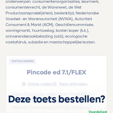
onderwerpen: consumentenorganisaties, keurmerk,
consumentenrecht, de Warenwet, de Wet
Productaansprakelijkheid, bedenktijd, Nederlandse
Voedsel- en Warenautoriteit
(
NVWA
),
Autoriteit
Consument & Markt
(
ACM
),
Geschillencommissie,
woningmarkt, huurtoeslag, kosten koper (k.k.),
onroerendezaakbelasting (ozb), ecologische
voetafdruk, subsidie en maatschappelijke kosten.
TOETS ECONOMIE
Pincode ed 7.1/FLEX
Online maken
Toets afdrukken
Deze Economie oefentoets 'Hoofdstuk 2 -
Deze toets bestellen?
Wat voor consument ben jij?' uit het
lesboek 'Pincode ed 7.1/FLEX |Vmbo-gt
Voordeligst