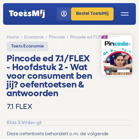
Bestel ToetsMij
Home
Economie
Pincode
Pincode ed 7.1/FLEX
Toets Economie
Pincode ed 7.1/FLEX
- Hoofdstuk 2 - Wat
voor consument ben
jij?
oefentoetsen &
antwoorden
7.1 FLEX
Klas 3
|
Vmbo-gt
Deze oefentoets behandelt o.m. de volgende