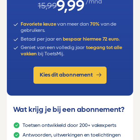
9,99
/mnd
15,99
voegwoorden en tussenwerpsels.
Favoriete keuze
van meer dan
70%
van de
bijwoorden, verschil bijwoord en
gebruikers.
bijvoeglijk naamwoord
Betaal per jaar en
bespaar hiermee 72 euro.
Geniet van een volledig jaar
toegang tot alle
betrekkelijk voornaamwoord (met
vakken
bij ToetsMij.
ingesloten antecedent)
herhaling woordsoorten
Kies dit abonnement
Wat krijg je bij een abonnement?
Toetsen ontwikkeld door 200+ vakexperts
Antwoorden, uitwerkingen en toelichtingen