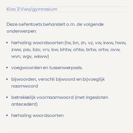
Klas 3
|
Vwo/gymnasium
Deze oefentoets behandelt o.m. de volgende
onderwerpen:
herhaling woordsoorten (lw, bn, zn, vz, vw, kww, hww,
zww, psv, bzv, vrv, bw, bhtw, ohtw, brtw, ortw, ovw,
wvn, wgv, wkww)
voegwoorden en tussenwerpsels.
bijwoorden, verschil bijwoord en bijvoeglijk
naamwoord
betrekkelijk voornaamwoord (met ingesloten
antecedent)
herhaling woordsoorten