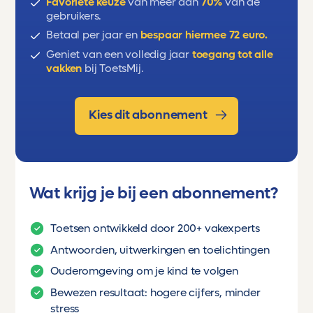
Favoriete keuze
van meer dan
70%
van de
gebruikers.
werkwoorden
Betaal per jaar en
bespaar hiermee 72 euro.
Geniet van een volledig jaar
toegang tot alle
persoonsvorm en onderwerp
vakken
bij ToetsMij.
persoonsvorm tegenwoordige tijd
Kies dit abonnement
(bijzondere) meervoudsvormen
Wat krijg je bij een abonnement?
Toetsen ontwikkeld door 200+ vakexperts
Antwoorden, uitwerkingen en toelichtingen
Ouderomgeving om je kind te volgen
Bewezen resultaat: hogere cijfers, minder
stress