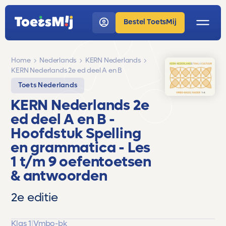
Bestel ToetsMij
Home
Nederlands
KERN Nederlands
KERN Nederlands 2e ed deel A en B
Toets Nederlands
KERN Nederlands 2e
ed deel A en B
-
Hoofdstuk Spelling
en grammatica - Les
1 t/m 9
oefentoetsen
& antwoorden
2e editie
Klas 1
|
Vmbo-bk