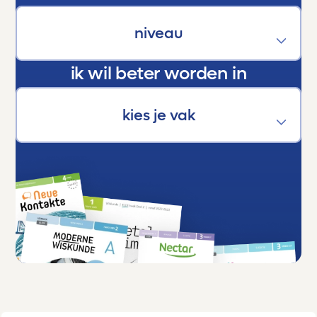
zeggen:
Dankjewel, Toetsmij. Jullie maken écht het
verschil.
ik wil beter worden in