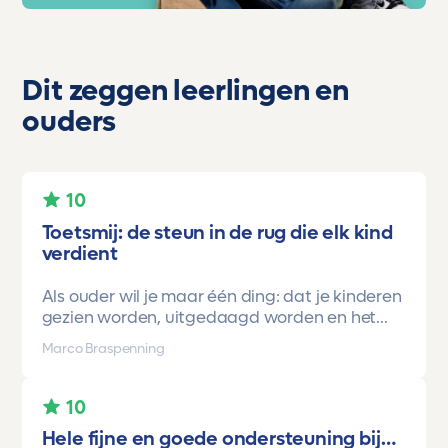
Dit zeggen leerlingen en
ouders
10
Toetsmij: de steun in de rug die elk kind
verdient
Als ouder wil je maar één ding: dat je kinderen
gezien worden, uitgedaagd worden en het
vertrouwen krijgen dat ze méér kunnen dan ze
Marco Braspenning
zelf soms denken. Voor ons is Toetsmij daarin
een gamechanger geweest.
10
Onze oudste dochter begon ooit op mavo-
Hele fijne en goede ondersteuning bij…
kader. Een lieve, slimme meid, maar soms