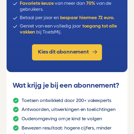
Favoriete keuze
van meer dan
70%
van de
Europa wordt christelijk
gebruikers.
Betaal per jaar en
bespaar hiermee 72 euro.
Machtige heren, halfvrije boeren
Geniet van een volledig jaar
toegang tot alle
vakken
bij ToetsMij.
Kies dit abonnement
Wat krijg je bij een abonnement?
Toetsen ontwikkeld door 200+ vakexperts
Antwoorden, uitwerkingen en toelichtingen
Ouderomgeving om je kind te volgen
Bewezen resultaat: hogere cijfers, minder