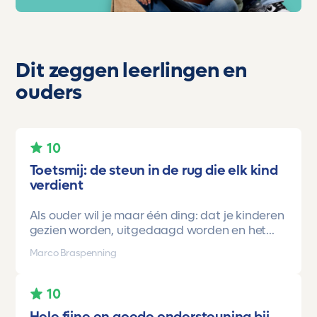
Dit zeggen leerlingen en
ouders
10
Toetsmij: de steun in de rug die elk kind
verdient
Als ouder wil je maar één ding: dat je kinderen
gezien worden, uitgedaagd worden en het
vertrouwen krijgen dat ze méér kunnen dan ze
Marco Braspenning
zelf soms denken. Voor ons is Toetsmij daarin
een gamechanger geweest.
10
Onze oudste dochter begon ooit op mavo-
Hele fijne en goede ondersteuning bij…