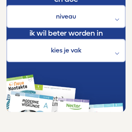
zeggen:
Dankjewel, Toetsmij. Jullie maken écht het
verschil.
ik wil beter worden in