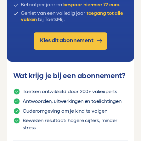
huisdier, dieren beschrijven, vertellen
Betaal per jaar en
bespaar hiermee 72 euro.
wat een dier eet
Geniet van een volledig jaar
toegang tot alle
vakken
bij ToetsMij.
Een formulier invullen en het uiterlijk
en eigenschappen van een dier
beschrijven
Kies dit abonnement
Wat krijg je bij een abonnement?
Toetsen ontwikkeld door 200+ vakexperts
Antwoorden, uitwerkingen en toelichtingen
Ouderomgeving om je kind te volgen
Bewezen resultaat: hogere cijfers, minder
stress