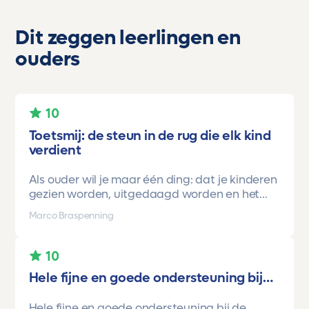
Dit zeggen leerlingen en
ouders
10
Toetsmij: de steun in de rug die elk kind
verdient
Als ouder wil je maar één ding: dat je kinderen
gezien worden, uitgedaagd worden en het
vertrouwen krijgen dat ze méér kunnen dan ze
Marco Braspenning
zelf soms denken. Voor ons is Toetsmij daarin
een gamechanger geweest.
10
Onze oudste dochter begon ooit op mavo-
Hele fijne en goede ondersteuning bij…
kader. Een lieve, slimme meid, maar soms
onzeker en zoekend naar structuur. Dankzij de
Hele fijne en goede ondersteuning bij de