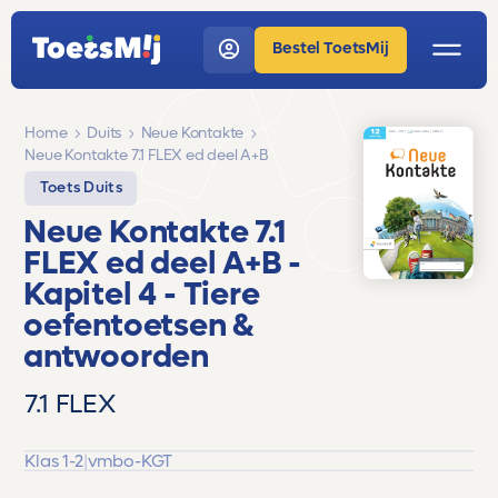
Bestel ToetsMij
Home
Duits
Neue Kontakte
Neue Kontakte 7.1 FLEX ed deel A+B
Toets Duits
Neue Kontakte 7.1
FLEX ed deel A+B
-
Kapitel 4 - Tiere
oefentoetsen &
antwoorden
7.1 FLEX
Klas 1-2
|
vmbo-KGT