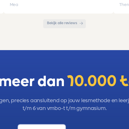
opgebouwd. Goede snelle communicatie
pro
Mea
Ther
met de organisatie. Kortom een
met 
aanrader!!!
Bekijk alle reviews
 meer dan
10.000 
gen, precies aansluitend op jouw lesmethode en leerja
t/m 6 van vmbo-t t/m gymnasium.