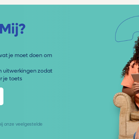
Mij?
wat je moet doen om
n uitwerkingen zodat
 je toets
 bij onze
veelgestelde