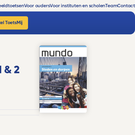
eldtoetsen
Voor ouders
Voor instituten en scholen
Team
Contact
el ToetsMij
1 & 2