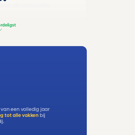
ector, de secundaire
rdeligst
verpauperen
 van een volledig jaar
g tot alle vakken
bij
j.