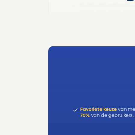
BLOK
1. H
et ambacht, 
sector, het stadscentr
BLOK 2.
De forens, he
Favoriete keuze
van me
70%
van de gebruikers.