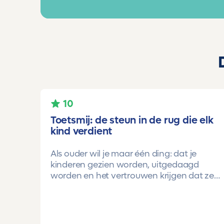
10
Toetsmij: de steun in de rug die elk
kind verdient
Als ouder wil je maar één ding: dat je
kinderen gezien worden, uitgedaagd
worden en het vertrouwen krijgen dat ze
méér kunnen dan ze zelf soms denken.
Voor ons is Toetsmij daarin een
gamechanger geweest.