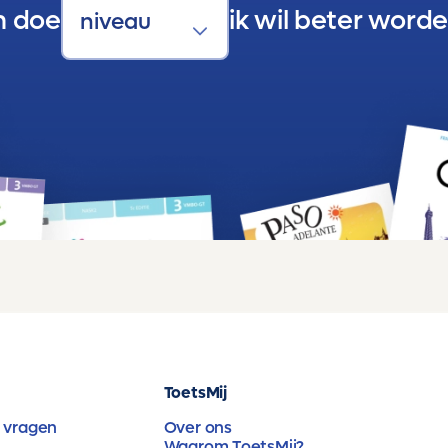
n doe
ik wil beter worde
ToetsMij
 vragen
Over ons
Waarom ToetsMij?