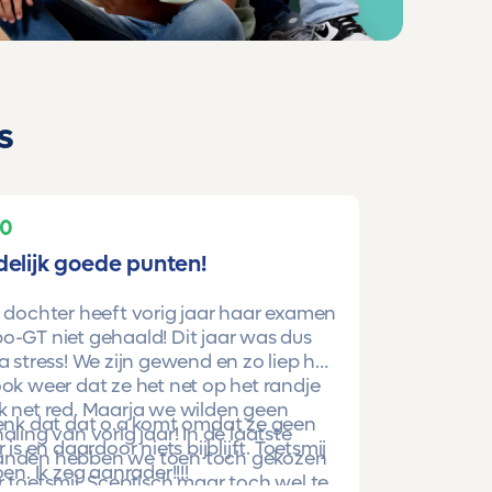
s
10
delijk goede punten!
 dochter heeft vorig jaar haar examen
-GT niet gehaald! Dit jaar was dus
a stress! We zijn gewend en zo liep het
ok weer dat ze het net op het randje
k net red. Maarja we wilden geen
denk dat dat o.a komt omdat ze geen
aling van vorig jaar! In de laatste
r is en daardoor niets bijblijft. Toetsmij
nden hebben we toen toch gekozen
oen. Ik zeg aanrader!!!!
 toetsmij. Sceptisch maar toch wel te