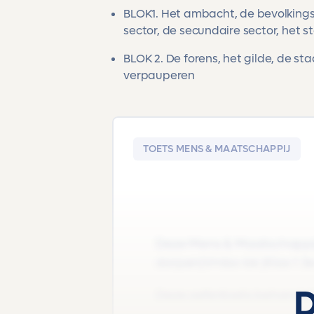
BLOK
1. H
et ambacht, de bevolkings
sector, de secundaire sector, het s
BLOK 2.
De forens, het gilde, de st
verpauperen
TOETS MENS & MAATSCHAPPIJ
Deze Mens & Maatschappij o
dorpen|Vmbo-bk |Klas 1 3e e
D
Deze oefentoets behandel