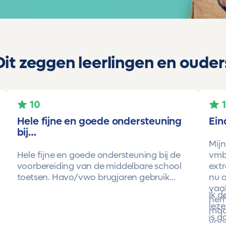
Dit zeggen leerlingen en ouder
10
Hele fijne en goede ondersteuning
Ein
bij…
Mijn
Hele fijne en goede ondersteuning bij de
vmbo
voorbereiding van de middelbare school
extr
toetsen. Havo/vwo brugjaren gebruik
nu o
gemaakt van Toetsmij. Realistische
vaa
Ik 
toetsen. Vraag en antwoorden zijn top.
herh
leze
Cijfers zijn omhoog gegaan maar ook het
maa
is d
begrip van de stof en hoe een toets is
voor