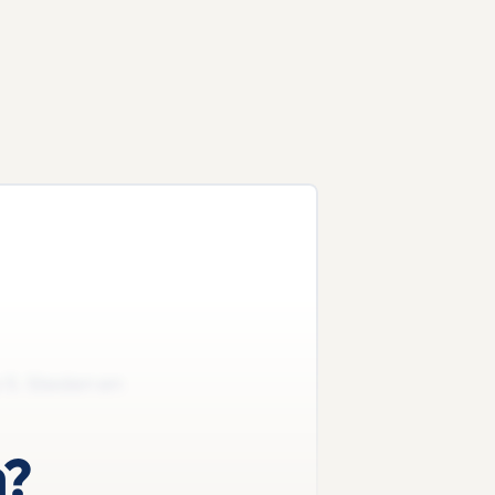
o 5. Steden en
n?