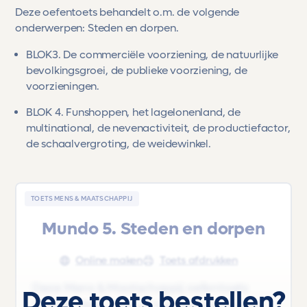
Deze oefentoets behandelt o.m. de volgende
onderwerpen: Steden en dorpen.
BLOK
3.
De commerciële voorziening, de natuurlijke
bevolkingsgroei, de publieke voorziening, de
voorzieningen.
BLOK 4.
Funshoppen, het lagelonenland, de
multinational, de nevenactiviteit, de productiefactor,
de schaalvergroting, de weidewinkel.
TOETS MENS & MAATSCHAPPIJ
Mundo 5. Steden en dorpen
Online maken
Toets afdrukken
Deze Mens & Maatschappij oefentoets
Deze toets bestellen?
'Deel B - Blok 3 & 4' uit het lesboek 'Mundo