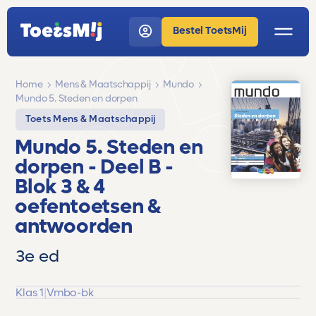
Bestel ToetsMij
Home
Mens & Maatschappij
Mundo
Mundo 5. Steden en dorpen
Toets Mens & Maatschappij
Mundo 5. Steden en
dorpen
- Deel B -
Blok 3 & 4
oefentoetsen &
antwoorden
3e ed
Klas 1
|
Vmbo-bk