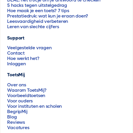
DEAL: hét trucje om je antwoord te checken
5 hacks tegen uitstelgedrag
Hoe maak je een toets? 7 tips
Prestatiedruk: wat kun je eraan doen?
Leesvaardigheid verbeteren
Leren van slechte cijfers
Support
Veelgestelde vragen
Contact
Hoe werkt het?
Inloggen
ToetsMij
Over ons
Waarom ToetsMij?
Voorbeeldtoetsen
Voor ouders
Voor instituten en scholen
BegripMij
Blog
Reviews
Vacatures