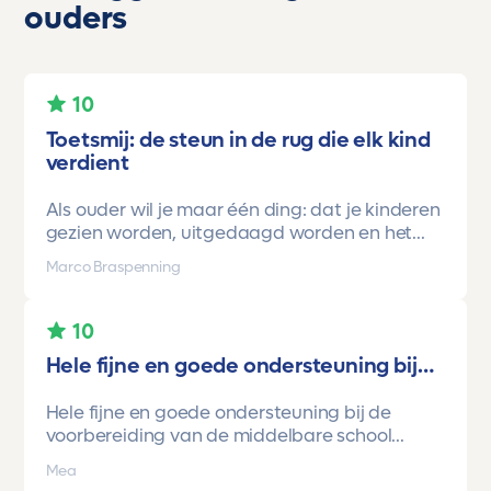
ouders
10
Toetsmij: de steun in de rug die elk kind
verdient
Als ouder wil je maar één ding: dat je kinderen
gezien worden, uitgedaagd worden en het
vertrouwen krijgen dat ze méér kunnen dan ze
Marco Braspenning
zelf soms denken. Voor ons is Toetsmij daarin
een gamechanger geweest.
10
Onze oudste dochter begon ooit op mavo-
Hele fijne en goede ondersteuning bij…
kader. Een lieve, slimme meid, maar soms
onzeker en zoekend naar structuur. Dankzij de
Hele fijne en goede ondersteuning bij de
toetsen van Toetsmij.....helder, betrouwbaar,
voorbereiding van de middelbare school
precies op niveau en altijd met ruimte om te
toetsen. Havo/vwo brugjaren gebruik
groeien kreeg ze stap voor stap het
Mea
gemaakt van Toetsmij. Realistische toetsen.
vertrouwen dat ze het wél kon.